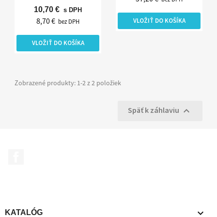
10,70 €
s DPH
8,70 €
VLOŽIŤ DO KOŠÍKA
bez DPH
VLOŽIŤ DO KOŠÍKA
Zobrazené produkty: 1-2 z 2 položiek
Späť k záhlaviu

Facebook

KATALÓG