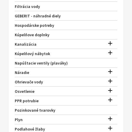
Filtrácia vody
GEBERIT - náhradné diely
Hospodárske potreby
Kúpelňove doplnky

Kanalizácia

Kúpelňový nábytok
Napúštacie ventily (plaváky)

Náradie

Ohrievače vody

Osvetlenie

PPR potrubie
Pozinkované tvarovky

Plyn

Podlahové žlaby