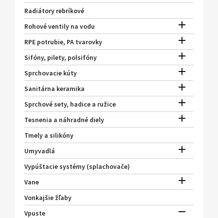
Radiátory rebríkové

Rohové ventily na vodu

RPE potrubie, PA tvarovky

Sifóny, pilety, polsifóny

Sprchovacie kúty

Sanitárna keramika

Sprchové sety, hadice a ružice

Tesnenia a náhradné diely
Tmely a silikóny

Umyvadlá
Vypúštacie systémy (splachovače)

Vane
Vonkajšie žľaby

Vpuste