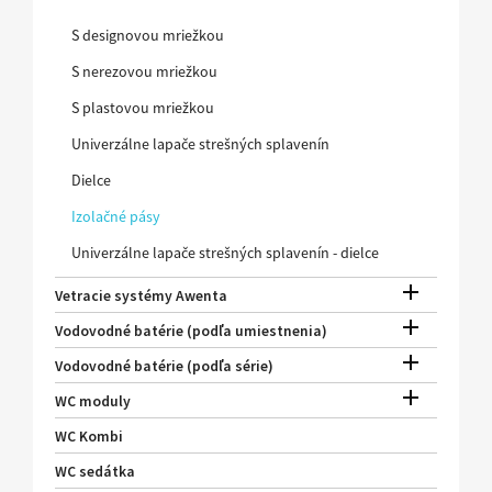
S designovou mriežkou
S nerezovou mriežkou
S plastovou mriežkou
Univerzálne lapače strešných splavenín
Dielce
Izolačné pásy
Univerzálne lapače strešných splavenín - dielce

Vetracie systémy Awenta

Vodovodné batérie (podľa umiestnenia)

Vodovodné batérie (podľa série)

WC moduly
WC Kombi
WC sedátka