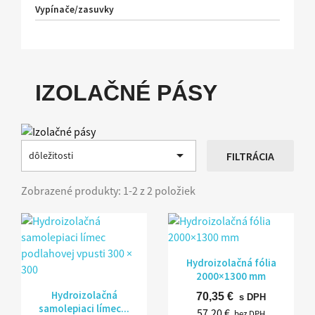
Vypínače/zasuvky
IZOLAČNÉ PÁSY

dôležitosti
FILTRÁCIA
Zobrazené produkty: 1-2 z 2 položiek
Rýchly náhľad

Hydroizolačná fólia
2000×1300 mm
Rýchly náhľad

Hydroizolačná
70,35 €
s DPH
samolepiaci límec...
57,20 €
bez DPH