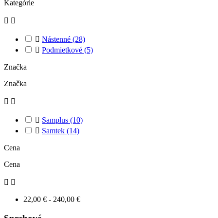
Kategórie



Nástenné
(28)

Podmietkové
(5)
Značka
Značka



Samplus
(10)

Samtek
(14)
Cena
Cena


22,00 € - 240,00 €