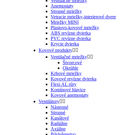
Ventilačné mriežky
Anemostaty
Stropné mriežky
Vetracie mriežky-interierové dvere
Mriežky MINI
Plastovo-kovové mriežky
ABS revízne dvierka
PVC revízne dvierka
Krycie dvierka
Kovové produkty


Ventilačné mriežky


Štvorcové
Okrúhle
Krbové mriežky
Kovové revízne dvierka
Flexi AL rúry
Komínové hlavice
Kovové anemostaty
Ventilátory


Nástenné
Stropné
Kanálové
Radiálne
Axiálne
Príslušenstvo