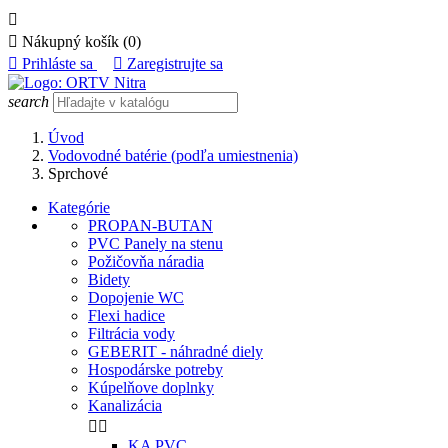


Nákupný košík
(0)

Prihláste sa

Zaregistrujte sa
search
Úvod
Vodovodné batérie (podľa umiestnenia)
Sprchové
Kategórie
PROPAN-BUTAN
PVC Panely na stenu
Požičovňa náradia
Bidety
Dopojenie WC
Flexi hadice
Filtrácia vody
GEBERIT - náhradné diely
Hospodárske potreby
Kúpelňove doplnky
Kanalizácia


KA PVC