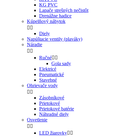
KG PVC
Lapače strešných nečistôt
Drenážne hadice
Kúpelňový nábytok


Diely
Napúštacie ventily (plaváky)
Náradie


Ručné


Gola sady
Elektricé
Pneumatické
Stavebné
Ohrievače vody


Zásobníkové
Prietokové
Prietokové batérie
Náhradné diely
Osvetlenie


LED žiarovky

