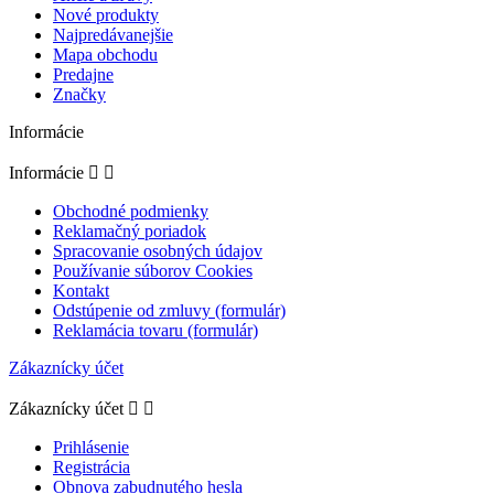
Nové produkty
Najpredávanejšie
Mapa obchodu
Predajne
Značky
Informácie
Informácie


Obchodné podmienky
Reklamačný poriadok
Spracovanie osobných údajov
Používanie súborov Cookies
Kontakt
Odstúpenie od zmluvy (formulár)
Reklamácia tovaru (formulár)
Zákaznícky účet
Zákaznícky účet


Prihlásenie
Registrácia
Obnova zabudnutého hesla