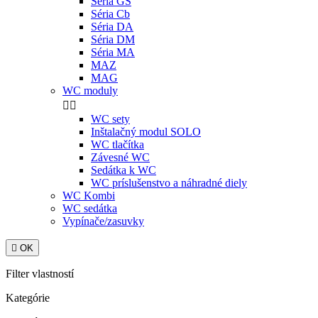
Séria GS
Séria Cb
Séria DA
Séria DM
Séria MA
MAZ
MAG
WC moduly


WC sety
Inštalačný modul SOLO
WC tlačítka
Závesné WC
Sedátka k WC
WC príslušenstvo a náhradné diely
WC Kombi
WC sedátka
Vypínače/zasuvky

OK
Filter vlastností
Kategórie