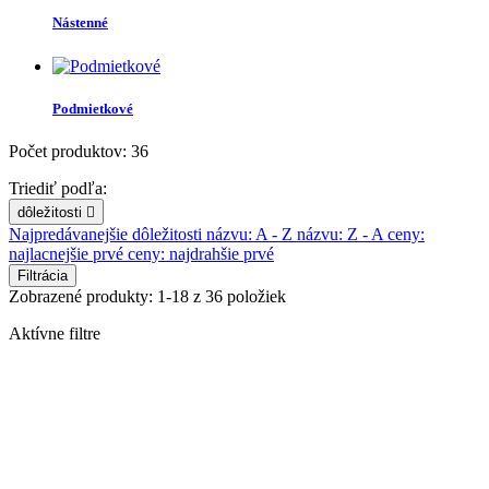
Nástenné
Podmietkové
Počet produktov: 36
Triediť podľa:
dôležitosti

Najpredávanejšie
dôležitosti
názvu: A - Z
názvu: Z - A
ceny:
najlacnejšie prvé
ceny: najdrahšie prvé
Filtrácia
Zobrazené produkty: 1-18 z 36 položiek
Aktívne filtre