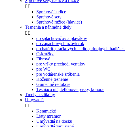
Sprchové sety, hadice a ružice


Sprchové hadice
Sprchové sety
Sprchové ružice (hlavice)
Tesnenia a náhradné diely


do splachovačov a plavákov
do zapachových uzávierok
do batérií, pračkových hadíc, pripojných hadičiek
O-krúžky
Fibrové
pre vršky prechod. ventilov
pre WC
pre vodárenské šróbenia
Koženné tesnenie
Gumenné redukcie
Tesniaca niť, teflónove pasky, konope
Tmely a silikóny
Umyvadlá


Keramické
Liaty mramor
Umývadlá na dosku
Umývadlá zapustené