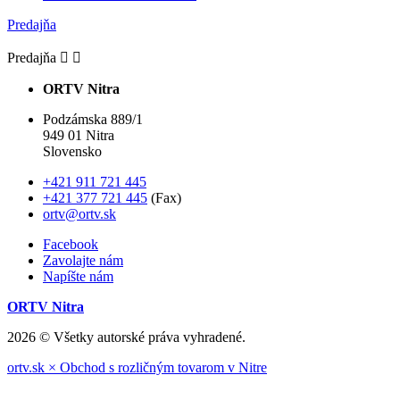
Predajňa
Predajňa


ORTV Nitra
Podzámska 889/1
949 01 Nitra
Slovensko
+421 911 721 445
+421 377 721 445
(Fax)
ortv@ortv.sk
Facebook
Zavolajte nám
Napíšte nám
ORTV Nitra
2026 © Všetky autorské práva vyhradené.
ortv.sk × Obchod s rozličným tovarom v Nitre