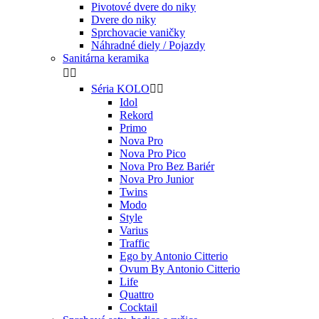
Pivotové dvere do niky
Dvere do niky
Sprchovacie vaničky
Náhradné diely / Pojazdy
Sanitárna keramika


Séria KOLO


Idol
Rekord
Primo
Nova Pro
Nova Pro Pico
Nova Pro Bez Bariér
Nova Pro Junior
Twins
Modo
Style
Varius
Traffic
Ego by Antonio Citterio
Ovum By Antonio Citterio
Life
Quattro
Cocktail