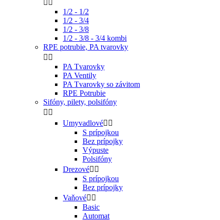


1/2 - 1/2
1/2 - 3/4
1/2 - 3/8
1/2 - 3/8 - 3/4 kombi
RPE potrubie, PA tvarovky


PA Tvarovky
PA Ventily
PA Tvarovky so závitom
RPE Potrubie
Sifóny, pilety, polsifóny


Umyvadlové


S prípojkou
Bez prípojky
Výpuste
Polsifóny
Drezové


S prípojkou
Bez prípojky
Vaňové


Basic
Automat