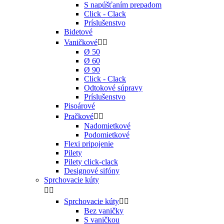
S napúšťaním prepadom
Click - Clack
Príslušenstvo
Bidetové
Vaničkové


Ø 50
Ø 60
Ø 90
Click - Clack
Odtokové súpravy
Príslušenstvo
Pisoárové
Pračkové


Nadomietkové
Podomietkové
Flexi pripojenie
Pilety
Pilety click-clack
Designové sifóny
Sprchovacie kúty


Sprchovacie kúty


Bez vaničky
S vaničkou