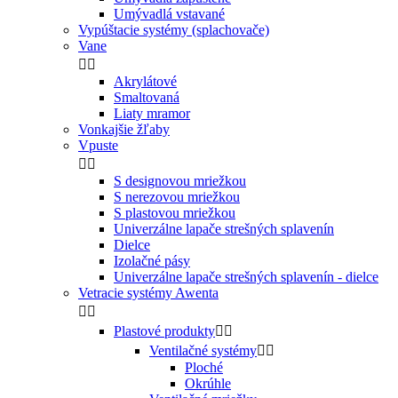
Umývadlá vstavané
Vypúštacie systémy (splachovače)
Vane


Akrylátové
Smaltovaná
Liaty mramor
Vonkajšie žľaby
Vpuste


S designovou mriežkou
S nerezovou mriežkou
S plastovou mriežkou
Univerzálne lapače strešných splavenín
Dielce
Izolačné pásy
Univerzálne lapače strešných splavenín - dielce
Vetracie systémy Awenta


Plastové produkty


Ventilačné systémy


Ploché
Okrúhle