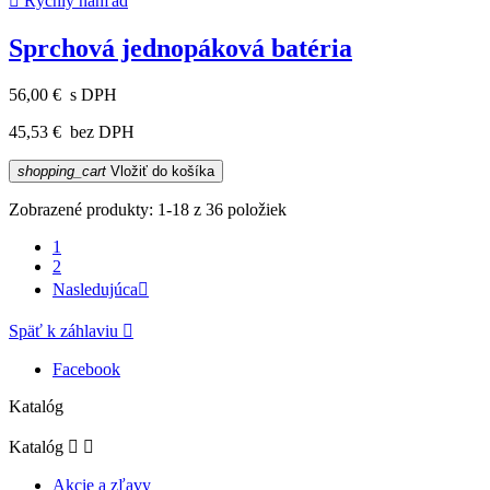

Rýchly náhľad
Sprchová jednopáková batéria
56,00 €
s DPH
45,53 €
bez DPH
shopping_cart
Vložiť do košíka
Zobrazené produkty: 1-18 z 36 položiek
1
2
Nasledujúca

Späť k záhlaviu

Facebook
Katalóg
Katalóg


Akcie a zľavy