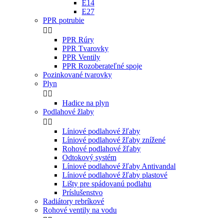
E14
E27
PPR potrubie


PPR Rúry
PPR Tvarovky
PPR Ventily
PPR Rozoberateľné spoje
Pozinkované tvarovky
Plyn


Hadice na plyn
Podlahové žlaby


Líniové podlahové žľaby
Líniové podlahové žľaby znížené
Rohové podlahové žľaby
Odtokový systém
Líniové podlahové žľaby Antivandal
Líniové podlahové žľaby plastové
Lišty pre spádovanú podlahu
Príslušenstvo
Radiátory rebríkové
Rohové ventily na vodu