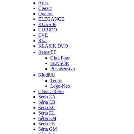
Aries
Classic
Quattro
ELEGANCE
KLASIK
CUBIDO
EVE
Risa
KLASIK DUO
Remer


Giga Four
SENSOR
Príslušenstvo
Kludi


Tercio
Logo-Neo
Classic-Retro
Séria EA
Séria EB
Séria EC
Séria EL
Séria EM
Séria ES
Séria GM