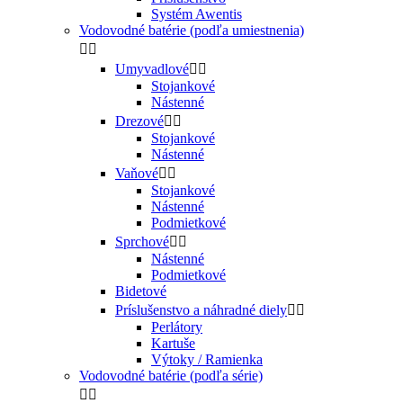
Systém Awentis
Vodovodné batérie (podľa umiestnenia)


Umyvadlové


Stojankové
Nástenné
Drezové


Stojankové
Nástenné
Vaňové


Stojankové
Nástenné
Podmietkové
Sprchové


Nástenné
Podmietkové
Bidetové
Príslušenstvo a náhradné diely


Perlátory
Kartuše
Výtoky / Ramienka
Vodovodné batérie (podľa série)

