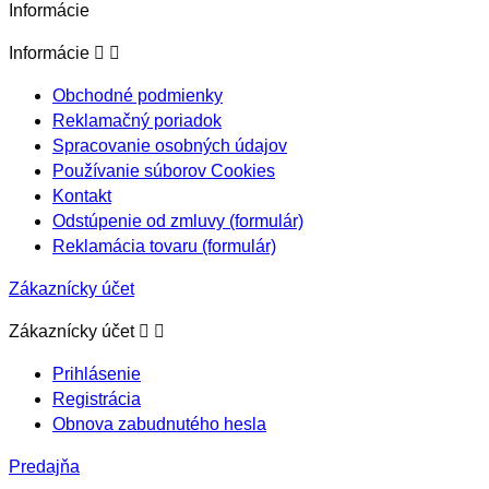
Informácie


Informácie
Obchodné podmienky
Reklamačný poriadok
Spracovanie osobných údajov
Používanie súborov Cookies
Kontakt
Odstúpenie od zmluvy (formulár)
Reklamácia tovaru (formulár)
Zákaznícky účet


Zákaznícky účet
Prihlásenie
Registrácia
Obnova zabudnutého hesla
Predajňa