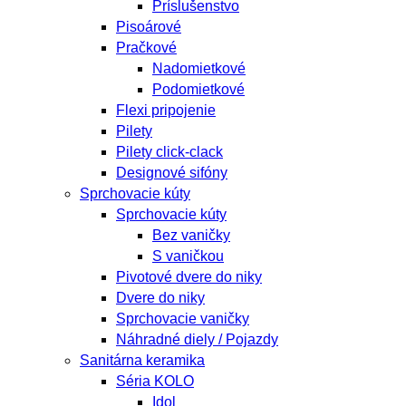
Príslušenstvo
Pisoárové
Pračkové
Nadomietkové
Podomietkové
Flexi pripojenie
Pilety
Pilety click-clack
Designové sifóny
Sprchovacie kúty
Sprchovacie kúty
Bez vaničky
S vaničkou
Pivotové dvere do niky
Dvere do niky
Sprchovacie vaničky
Náhradné diely / Pojazdy
Sanitárna keramika
Séria KOLO
Idol