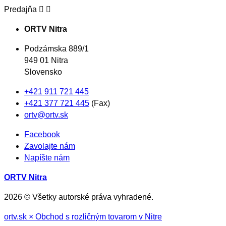


Predajňa
ORTV Nitra
Podzámska 889/1
949 01 Nitra
Slovensko
+421 911 721 445
+421 377 721 445
(Fax)
ortv@ortv.sk
Facebook
Zavolajte nám
Napíšte nám
ORTV Nitra
2026 © Všetky autorské práva vyhradené.
ortv.sk × Obchod s rozličným tovarom v Nitre