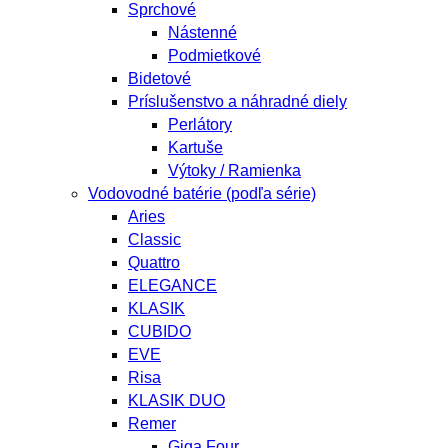
Sprchové
Nástenné
Podmietkové
Bidetové
Príslušenstvo a náhradné diely
Perlátory
Kartuše
Výtoky / Ramienka
Vodovodné batérie (podľa série)
Aries
Classic
Quattro
ELEGANCE
KLASIK
CUBIDO
EVE
Risa
KLASIK DUO
Remer
Giga Four