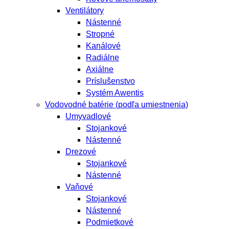
Ventilátory
Nástenné
Stropné
Kanálové
Radiálne
Axiálne
Príslušenstvo
Systém Awentis
Vodovodné batérie (podľa umiestnenia)
Umyvadlové
Stojankové
Nástenné
Drezové
Stojankové
Nástenné
Vaňové
Stojankové
Nástenné
Podmietkové