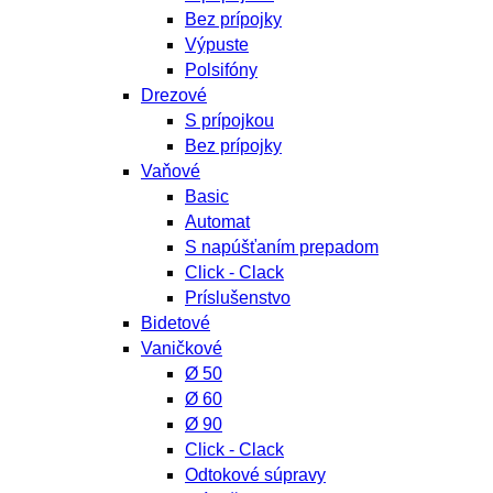
Bez prípojky
Výpuste
Polsifóny
Drezové
S prípojkou
Bez prípojky
Vaňové
Basic
Automat
S napúšťaním prepadom
Click - Clack
Príslušenstvo
Bidetové
Vaničkové
Ø 50
Ø 60
Ø 90
Click - Clack
Odtokové súpravy