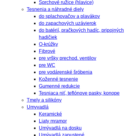
Sprchové ružice (hlavice)
Tesnenia a náhradné diely
do splachovačov a plavákov
do zapachových uzávierok
do batérií, pračkových hadíc, pripojných
hadičiek
O-krúžky
Fibrové
pre vršky prechod. ventilov
pre WC
pre vodárenské šróbenia
Koženné tesnenie
Gumenné redukcie
Tesniaca niť, teflónove pasky, konope
Tmely a silikóny
Umyvadlá
Keramické
Liaty mramor
Umývadlá na dosku
Umývadlá zapustené