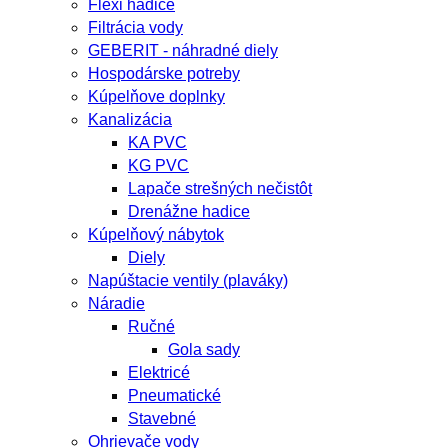
Flexi hadice
Filtrácia vody
GEBERIT - náhradné diely
Hospodárske potreby
Kúpelňove doplnky
Kanalizácia
KA PVC
KG PVC
Lapače strešných nečistôt
Drenážne hadice
Kúpelňový nábytok
Diely
Napúštacie ventily (plaváky)
Náradie
Ručné
Gola sady
Elektricé
Pneumatické
Stavebné
Ohrievače vody