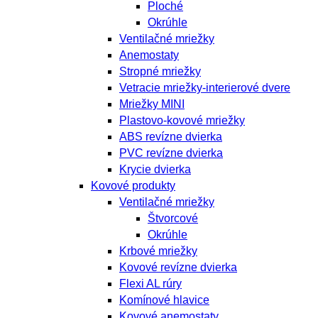
Ploché
Okrúhle
Ventilačné mriežky
Anemostaty
Stropné mriežky
Vetracie mriežky-interierové dvere
Mriežky MINI
Plastovo-kovové mriežky
ABS revízne dvierka
PVC revízne dvierka
Krycie dvierka
Kovové produkty
Ventilačné mriežky
Štvorcové
Okrúhle
Krbové mriežky
Kovové revízne dvierka
Flexi AL rúry
Komínové hlavice
Kovové anemostaty