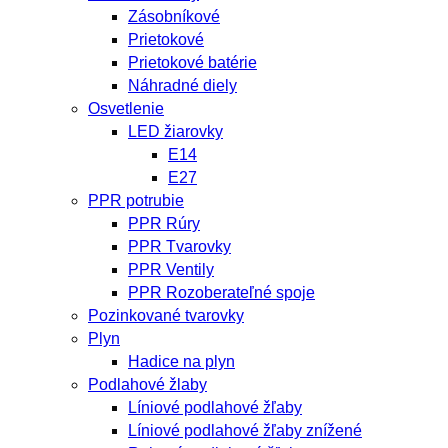
Zásobníkové
Prietokové
Prietokové batérie
Náhradné diely
Osvetlenie
LED žiarovky
E14
E27
PPR potrubie
PPR Rúry
PPR Tvarovky
PPR Ventily
PPR Rozoberateľné spoje
Pozinkované tvarovky
Plyn
Hadice na plyn
Podlahové žlaby
Líniové podlahové žľaby
Líniové podlahové žľaby znížené