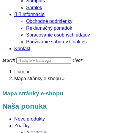
Samplus
Samtek


Informácie
Obchodné podmienky
Reklamačný poriadok
Spracovanie osobných údajov
Používanie súborov Cookies
Kontakt
search
clear
Úvod
Mapa stránky e-shopu
Mapa stránky e-shopu
Naša ponuka
Nové produkty
Značky
Alcadrain