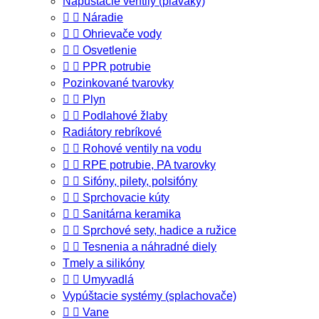
Napúštacie ventily (plaváky)


Náradie


Ohrievače vody


Osvetlenie


PPR potrubie
Pozinkované tvarovky


Plyn


Podlahové žlaby
Radiátory rebríkové


Rohové ventily na vodu


RPE potrubie, PA tvarovky


Sifóny, pilety, polsifóny


Sprchovacie kúty


Sanitárna keramika


Sprchové sety, hadice a ružice


Tesnenia a náhradné diely
Tmely a silikóny


Umyvadlá
Vypúštacie systémy (splachovače)


Vane