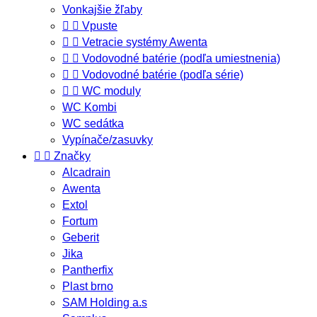
Vonkajšie žľaby


Vpuste


Vetracie systémy Awenta


Vodovodné batérie (podľa umiestnenia)


Vodovodné batérie (podľa série)


WC moduly
WC Kombi
WC sedátka
Vypínače/zasuvky


Značky
Alcadrain
Awenta
Extol
Fortum
Geberit
Jika
Pantherfix
Plast brno
SAM Holding a.s