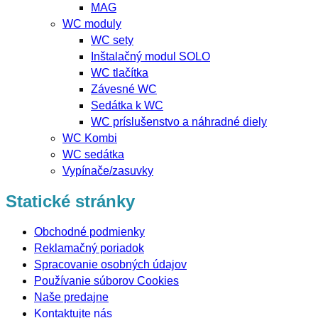
MAG
WC moduly
WC sety
Inštalačný modul SOLO
WC tlačítka
Závesné WC
Sedátka k WC
WC príslušenstvo a náhradné diely
WC Kombi
WC sedátka
Vypínače/zasuvky
Statické stránky
Obchodné podmienky
Reklamačný poriadok
Spracovanie osobných údajov
Používanie súborov Cookies
Naše predajne
Kontaktujte nás