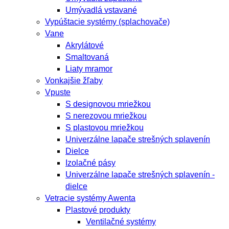
Umývadlá vstavané
Vypúštacie systémy (splachovače)
Vane
Akrylátové
Smaltovaná
Liaty mramor
Vonkajšie žľaby
Vpuste
S designovou mriežkou
S nerezovou mriežkou
S plastovou mriežkou
Univerzálne lapače strešných splavenín
Dielce
Izolačné pásy
Univerzálne lapače strešných splavenín -
dielce
Vetracie systémy Awenta
Plastové produkty
Ventilačné systémy