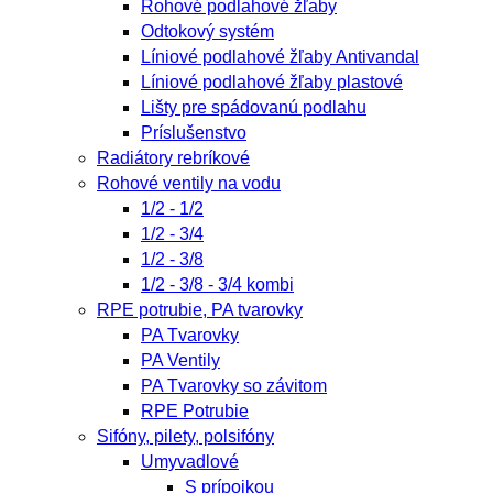
Rohové podlahové žľaby
Odtokový systém
Líniové podlahové žľaby Antivandal
Líniové podlahové žľaby plastové
Lišty pre spádovanú podlahu
Príslušenstvo
Radiátory rebríkové
Rohové ventily na vodu
1/2 - 1/2
1/2 - 3/4
1/2 - 3/8
1/2 - 3/8 - 3/4 kombi
RPE potrubie, PA tvarovky
PA Tvarovky
PA Ventily
PA Tvarovky so závitom
RPE Potrubie
Sifóny, pilety, polsifóny
Umyvadlové
S prípojkou