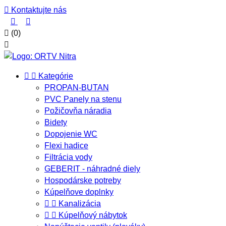

Kontaktujte nás



(0)



Kategórie
PROPAN-BUTAN
PVC Panely na stenu
Požičovňa náradia
Bidety
Dopojenie WC
Flexi hadice
Filtrácia vody
GEBERIT - náhradné diely
Hospodárske potreby
Kúpelňove doplnky


Kanalizácia


Kúpelňový nábytok