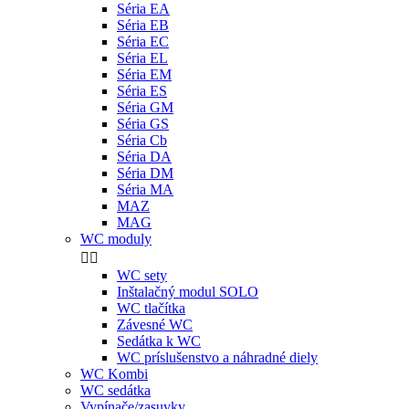
Séria EA
Séria EB
Séria EC
Séria EL
Séria EM
Séria ES
Séria GM
Séria GS
Séria Cb
Séria DA
Séria DM
Séria MA
MAZ
MAG
WC moduly


WC sety
Inštalačný modul SOLO
WC tlačítka
Závesné WC
Sedátka k WC
WC príslušenstvo a náhradné diely
WC Kombi
WC sedátka
Vypínače/zasuvky