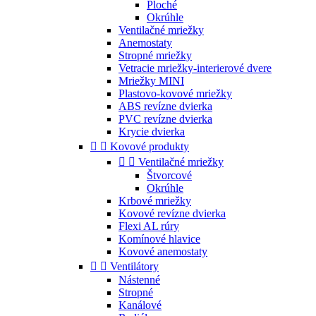
Ploché
Okrúhle
Ventilačné mriežky
Anemostaty
Stropné mriežky
Vetracie mriežky-interierové dvere
Mriežky MINI
Plastovo-kovové mriežky
ABS revízne dvierka
PVC revízne dvierka
Krycie dvierka


Kovové produkty


Ventilačné mriežky
Štvorcové
Okrúhle
Krbové mriežky
Kovové revízne dvierka
Flexi AL rúry
Komínové hlavice
Kovové anemostaty


Ventilátory
Nástenné
Stropné
Kanálové