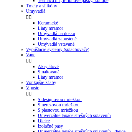
Tesniaca niť, teflónove pasky, konope
Tmely a silikóny
Umyvadlá


Keramické
Liaty mramor
Umývadlá na dosku
Umývadlá zapustené
Umývadlá vstavané
Vypúštacie systémy (splachovače)
Vane


Akrylátové
Smaltovaná
Liaty mramor
Vonkajšie žľaby
Vpuste


S designovou mriežkou
S nerezovou mriežkou
S plastovou mriežkou
Univerzálne lapače strešných splavenín
Dielce
Izolačné pásy
Univerzálne lapače strešných splavenín - dielce