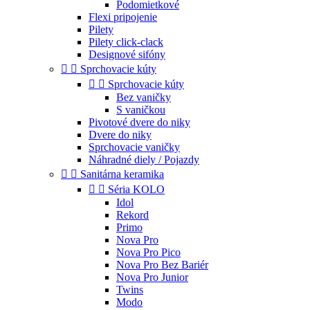
Podomietkové
Flexi pripojenie
Pilety
Pilety click-clack
Designové sifóny


Sprchovacie kúty


Sprchovacie kúty
Bez vaničky
S vaničkou
Pivotové dvere do niky
Dvere do niky
Sprchovacie vaničky
Náhradné diely / Pojazdy


Sanitárna keramika


Séria KOLO
Idol
Rekord
Primo
Nova Pro
Nova Pro Pico
Nova Pro Bez Bariér
Nova Pro Junior
Twins
Modo