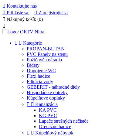

Kontaktujte nás

Prihláste sa

Zaregistrujte sa

Nákupný košík
(0)



Kategórie
PROPAN-BUTAN
PVC Panely na stenu
Požičovňa náradia
Bidety
Dopojenie WC
Flexi hadice
Filtrácia vody
GEBERIT - náhradné diely
Hospodárske potreby
Kúpelňove doplnky


Kanalizácia
KA PVC
KG PVC
Lapače strešných nečistôt
Drenážne hadice


Kúpelňový nábytok