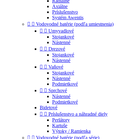
Radiálne
Axiálne
Príslušenstvo
Systém Awentis


Vodovodné batérie (podľa umiestnenia)


Umyvadlové
Stojankové
Nástenné


Drezové
Stojankové
Nástenné


Vaňové
Stojankové
Nástenné
Podmietkové


Sprchové
Nástenné
Podmietkové
Bidetové


Príslušenstvo a náhradné diely
Perlátory
Kartuše
Výtoky / Ramienka


Vodovodné batérie (podľa série)