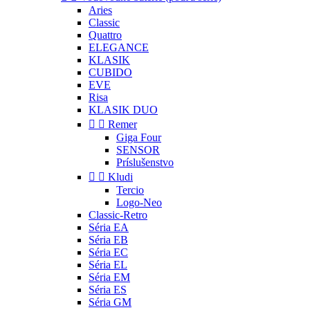
Aries
Classic
Quattro
ELEGANCE
KLASIK
CUBIDO
EVE
Risa
KLASIK DUO


Remer
Giga Four
SENSOR
Príslušenstvo


Kludi
Tercio
Logo-Neo
Classic-Retro
Séria EA
Séria EB
Séria EC
Séria EL
Séria EM
Séria ES
Séria GM