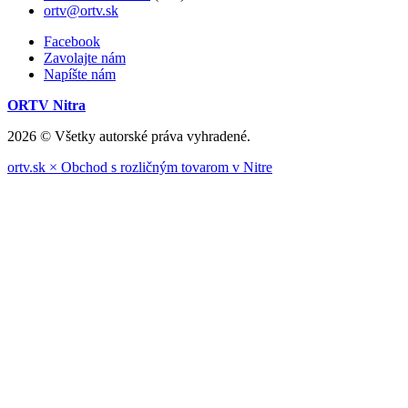
ortv@ortv.sk
Facebook
Zavolajte nám
Napíšte nám
ORTV Nitra
2026 © Všetky autorské práva vyhradené.
ortv.sk × Obchod s rozličným tovarom v Nitre