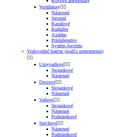
Kovové anemostaty
Ventilátory


Nástenné
Stropné
Kanálové
Radiálne
Axiálne
Príslušenstvo
Systém Awentis
Vodovodné batérie (podľa umiestnenia)


Umyvadlové


Stojankové
Nástenné
Drezové


Stojankové
Nástenné
Vaňové


Stojankové
Nástenné
Podmietkové
Sprchové


Nástenné
Podmietkové