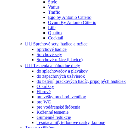
Style
Varius
Traffic
Ego by Antonio Citterio
Ovum By Antonio Citterio
Life
Quattro
Cocktail


Sprchové sety, hadice a ružice
Sprchové hadice
Sprchové sety
Sprchové ružice (hlavice)


Tesnenia a náhradné diely
do splachovačov a plavákov
do zapachových uzávierok
do batérií, pračkových hadíc, pripojných hadičiek
O-krúžky
Fibrové
pre vršky prechod. ventilov
pre WC
pre vodárenské šróbenia
Koženné tesnenie
Gumenné redukcie
Tesniaca niť, teflónove pasky, konope
Tmely a silikóny