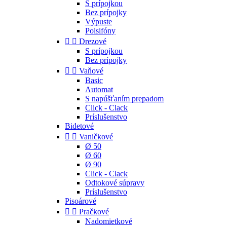
S prípojkou
Bez prípojky
Výpuste
Polsifóny


Drezové
S prípojkou
Bez prípojky


Vaňové
Basic
Automat
S napúšťaním prepadom
Click - Clack
Príslušenstvo
Bidetové


Vaničkové
Ø 50
Ø 60
Ø 90
Click - Clack
Odtokové súpravy
Príslušenstvo
Pisoárové


Pračkové
Nadomietkové