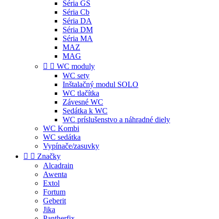
Séria GS
Séria Cb
Séria DA
Séria DM
Séria MA
MAZ
MAG


WC moduly
WC sety
Inštalačný modul SOLO
WC tlačítka
Závesné WC
Sedátka k WC
WC príslušenstvo a náhradné diely
WC Kombi
WC sedátka
Vypínače/zasuvky


Značky
Alcadrain
Awenta
Extol
Fortum
Geberit
Jika
Pantherfix