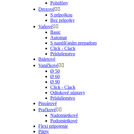
Polsifóny
Drezové


S prípojkou
Bez prípojky
Vaňové


Basic
Automat
S napúšťaním prepadom
Click - Clack
Príslušenstvo
Bidetové
Vaničkové


Ø 50
Ø 60
Ø 90
Click - Clack
Odtokové súpravy
Príslušenstvo
Pisoárové
Pračkové


Nadomietkové
Podomietkové
Flexi pripojenie
Pilety