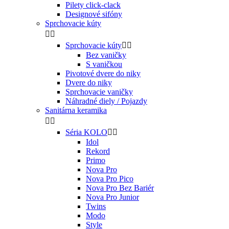
Pilety click-clack
Designové sifóny
Sprchovacie kúty


Sprchovacie kúty


Bez vaničky
S vaničkou
Pivotové dvere do niky
Dvere do niky
Sprchovacie vaničky
Náhradné diely / Pojazdy
Sanitárna keramika


Séria KOLO


Idol
Rekord
Primo
Nova Pro
Nova Pro Pico
Nova Pro Bez Bariér
Nova Pro Junior
Twins
Modo
Style