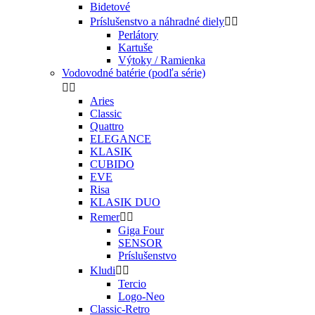
Bidetové
Príslušenstvo a náhradné diely


Perlátory
Kartuše
Výtoky / Ramienka
Vodovodné batérie (podľa série)


Aries
Classic
Quattro
ELEGANCE
KLASIK
CUBIDO
EVE
Risa
KLASIK DUO
Remer


Giga Four
SENSOR
Príslušenstvo
Kludi


Tercio
Logo-Neo
Classic-Retro