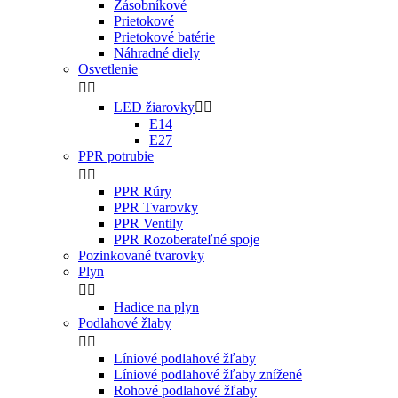
Zásobníkové
Prietokové
Prietokové batérie
Náhradné diely
Osvetlenie


LED žiarovky


E14
E27
PPR potrubie


PPR Rúry
PPR Tvarovky
PPR Ventily
PPR Rozoberateľné spoje
Pozinkované tvarovky
Plyn


Hadice na plyn
Podlahové žlaby


Líniové podlahové žľaby
Líniové podlahové žľaby znížené
Rohové podlahové žľaby