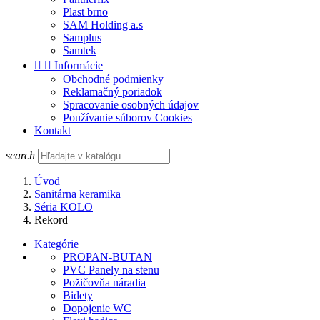
Plast brno
SAM Holding a.s
Samplus
Samtek


Informácie
Obchodné podmienky
Reklamačný poriadok
Spracovanie osobných údajov
Používanie súborov Cookies
Kontakt
search
Úvod
Sanitárna keramika
Séria KOLO
Rekord
Kategórie
PROPAN-BUTAN
PVC Panely na stenu
Požičovňa náradia
Bidety
Dopojenie WC