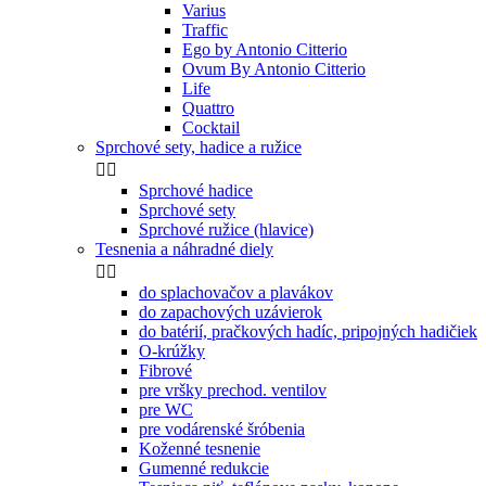
Varius
Traffic
Ego by Antonio Citterio
Ovum By Antonio Citterio
Life
Quattro
Cocktail
Sprchové sety, hadice a ružice


Sprchové hadice
Sprchové sety
Sprchové ružice (hlavice)
Tesnenia a náhradné diely


do splachovačov a plavákov
do zapachových uzávierok
do batérií, pračkových hadíc, pripojných hadičiek
O-krúžky
Fibrové
pre vršky prechod. ventilov
pre WC
pre vodárenské šróbenia
Koženné tesnenie
Gumenné redukcie