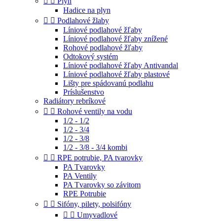


Plyn
Hadice na plyn


Podlahové žlaby
Líniové podlahové žľaby
Líniové podlahové žľaby znížené
Rohové podlahové žľaby
Odtokový systém
Líniové podlahové žľaby Antivandal
Líniové podlahové žľaby plastové
Lišty pre spádovanú podlahu
Príslušenstvo
Radiátory rebríkové


Rohové ventily na vodu
1/2 - 1/2
1/2 - 3/4
1/2 - 3/8
1/2 - 3/8 - 3/4 kombi


RPE potrubie, PA tvarovky
PA Tvarovky
PA Ventily
PA Tvarovky so závitom
RPE Potrubie


Sifóny, pilety, polsifóny


Umyvadlové