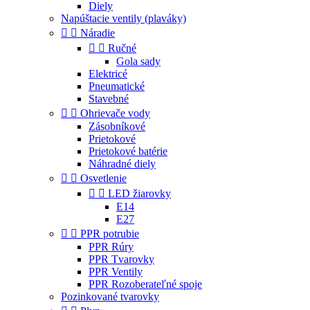
Diely
Napúštacie ventily (plaváky)


Náradie


Ručné
Gola sady
Elektricé
Pneumatické
Stavebné


Ohrievače vody
Zásobníkové
Prietokové
Prietokové batérie
Náhradné diely


Osvetlenie


LED žiarovky
E14
E27


PPR potrubie
PPR Rúry
PPR Tvarovky
PPR Ventily
PPR Rozoberateľné spoje
Pozinkované tvarovky