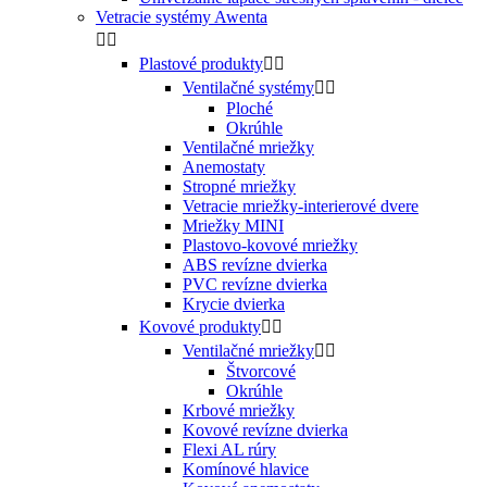
Vetracie systémy Awenta


Plastové produkty


Ventilačné systémy


Ploché
Okrúhle
Ventilačné mriežky
Anemostaty
Stropné mriežky
Vetracie mriežky-interierové dvere
Mriežky MINI
Plastovo-kovové mriežky
ABS revízne dvierka
PVC revízne dvierka
Krycie dvierka
Kovové produkty


Ventilačné mriežky


Štvorcové
Okrúhle
Krbové mriežky
Kovové revízne dvierka
Flexi AL rúry
Komínové hlavice