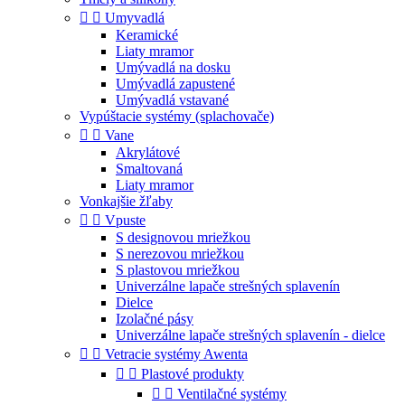


Umyvadlá
Keramické
Liaty mramor
Umývadlá na dosku
Umývadlá zapustené
Umývadlá vstavané
Vypúštacie systémy (splachovače)


Vane
Akrylátové
Smaltovaná
Liaty mramor
Vonkajšie žľaby


Vpuste
S designovou mriežkou
S nerezovou mriežkou
S plastovou mriežkou
Univerzálne lapače strešných splavenín
Dielce
Izolačné pásy
Univerzálne lapače strešných splavenín - dielce


Vetracie systémy Awenta


Plastové produkty


Ventilačné systémy