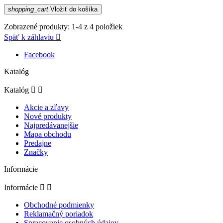
shopping_cart
Vložiť do košíka
Zobrazené produkty: 1-4 z 4 položiek
Späť k záhlaviu

Facebook
Katalóg
Katalóg


Akcie a zľavy
Nové produkty
Najpredávanejšie
Mapa obchodu
Predajne
Značky
Informácie
Informácie


Obchodné podmienky
Reklamačný poriadok
Spracovanie osobných údajov