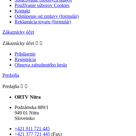
Používanie súborov Cookies
Kontakt
Odstúpenie od zmluvy (formulár)
Reklamácia tovaru (formulár)
Zákaznícky účet
Zákaznícky účet


Prihlásenie
Registrácia
Obnova zabudnutého hesla
Predajňa
Predajňa


ORTV Nitra
Podzámska 889/1
949 01 Nitra
Slovensko
+421 911 721 445
+421 377 721 445
(Fax)