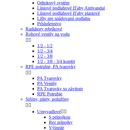
Odtokový systém
Líniové podlahové žľaby Antivandal
Líniové podlahové žľaby plastové
Lišty pre spádovanú podlahu
Príslušenstvo
Radiátory rebríkové
Rohové ventily na vodu


1/2 - 1/2
1/2 - 3/4
1/2 - 3/8
1/2 - 3/8 - 3/4 kombi
RPE potrubie, PA tvarovky


PA Tvarovky
PA Ventily
PA Tvarovky so závitom
RPE Potrubie
Sifóny, pilety, polsifóny


Umyvadlové


S prípojkou
Bez prípojky
Výpuste