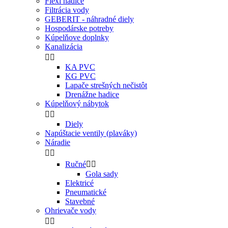
Flexi hadice
Filtrácia vody
GEBERIT - náhradné diely
Hospodárske potreby
Kúpelňove doplnky
Kanalizácia


KA PVC
KG PVC
Lapače strešných nečistôt
Drenážne hadice
Kúpelňový nábytok


Diely
Napúštacie ventily (plaváky)
Náradie


Ručné


Gola sady
Elektricé
Pneumatické
Stavebné
Ohrievače vody

