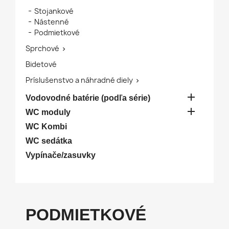
Stojankové
Nástenné
Podmietkové
Sprchové

Bidetové
Príslušenstvo a náhradné diely


Vodovodné batérie (podľa série)

WC moduly
WC Kombi
WC sedátka
Vypínače/zasuvky
PODMIETKOVÉ