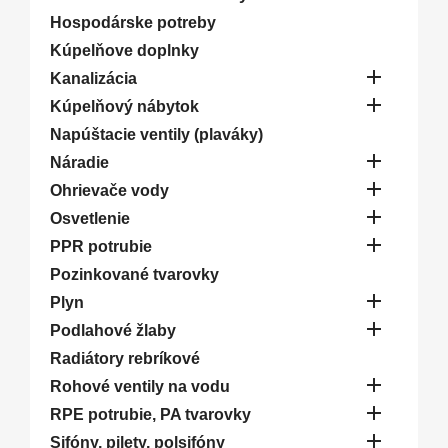
Hospodárske potreby
Kúpelňove doplnky

Kanalizácia

Kúpelňový nábytok
Napúštacie ventily (plaváky)

Náradie

Ohrievače vody

Osvetlenie

PPR potrubie
Pozinkované tvarovky

Plyn

Podlahové žlaby
Radiátory rebríkové

Rohové ventily na vodu

RPE potrubie, PA tvarovky

Sifóny, pilety, polsifóny