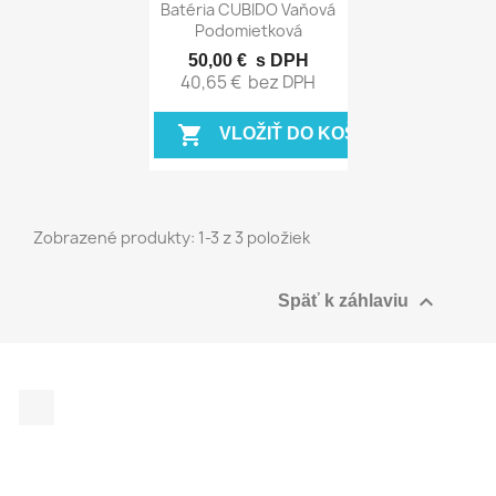
Rýchly náhľad

Batéria CUBIDO Vaňová
Podomietková
50,00 €
s DPH
40,65 €
bez DPH
shopping_cart
VLOŽIŤ DO KOŠÍKA
Zobrazené produkty: 1-3 z 3 položiek

Späť k záhlaviu
Facebook