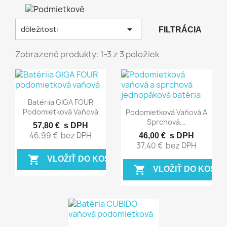

dôležitosti
FILTRÁCIA
Zobrazené produkty: 1-3 z 3 položiek
Rýchly náhľad

Batériia GIGA FOUR
Rýchly náhľad

Podomietková Vaňová
Podomietková Vaňová A
Sprchová...
57,80 €
s DPH
46,99 €
bez DPH
46,00 €
s DPH
37,40 €
bez DPH
shopping_cart
VLOŽIŤ DO KOŠÍKA
shopping_cart
VLOŽIŤ DO KOŠÍK