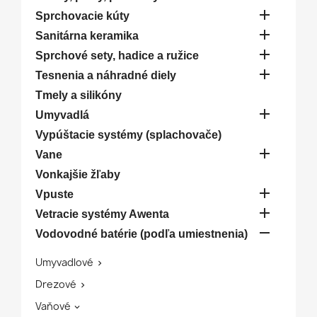

Sprchovacie kúty

Sanitárna keramika

Sprchové sety, hadice a ružice

Tesnenia a náhradné diely
Tmely a silikóny

Umyvadlá
Vypúštacie systémy (splachovače)

Vane
Vonkajšie žľaby

Vpuste

Vetracie systémy Awenta

Vodovodné batérie (podľa umiestnenia)
Umyvadlové

Drezové

Vaňové
