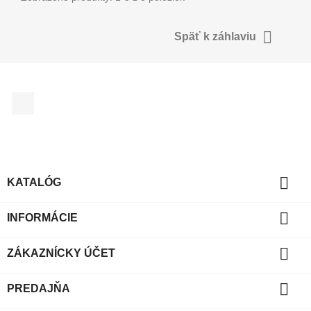

Späť k záhlaviu
Facebook

KATALÓG

INFORMÁCIE

ZÁKAZNÍCKY ÚČET

PREDAJŇA