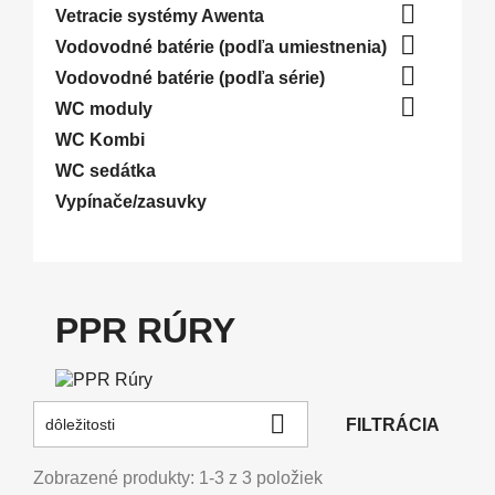

Vetracie systémy Awenta

Vodovodné batérie (podľa umiestnenia)

Vodovodné batérie (podľa série)

WC moduly
WC Kombi
WC sedátka
Vypínače/zasuvky
PPR RÚRY

FILTRÁCIA
dôležitosti
Zobrazené produkty: 1-3 z 3 položiek