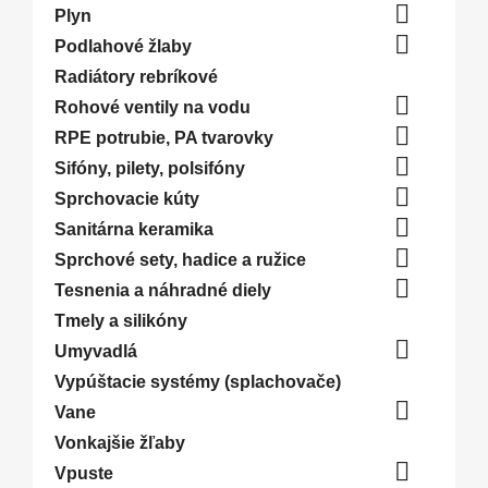

Plyn

Podlahové žlaby
Radiátory rebríkové

Rohové ventily na vodu

RPE potrubie, PA tvarovky

Sifóny, pilety, polsifóny

Sprchovacie kúty

Sanitárna keramika

Sprchové sety, hadice a ružice

Tesnenia a náhradné diely
Tmely a silikóny

Umyvadlá
Vypúštacie systémy (splachovače)

Vane
Vonkajšie žľaby

Vpuste