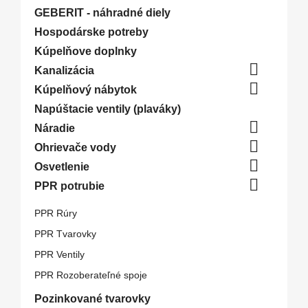
GEBERIT - náhradné diely
Hospodárske potreby
Kúpelňove doplnky

Kanalizácia

Kúpelňový nábytok
Napúštacie ventily (plaváky)

Náradie

Ohrievače vody

Osvetlenie

PPR potrubie
PPR Rúry
PPR Tvarovky
PPR Ventily
PPR Rozoberateľné spoje
Pozinkované tvarovky