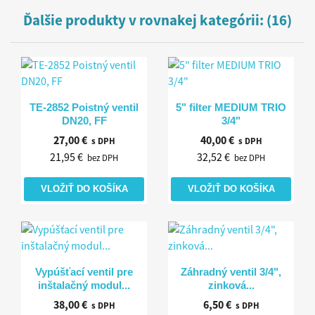
Ďalšie produkty v rovnakej kategórii: (16)
Rýchly náhľad
Rýchly náhľad


TE-2852 Poistný ventil
5" filter MEDIUM TRIO
DN20, FF
3/4"
27,00 €
40,00 €
s DPH
s DPH
21,95 €
32,52 €
bez DPH
bez DPH
VLOŽIŤ DO KOŠÍKA
VLOŽIŤ DO KOŠÍKA
Rýchly náhľad
Rýchly náhľad


Vypúšťací ventil pre
Záhradný ventil 3/4",
inštalačný modul...
zinková...
38,00 €
6,50 €
s DPH
s DPH