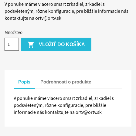
V ponuke máme viacero smart zrkadiel, zrkadiel s
podsvieteným, rôzne konfiguracie, pre bližšie informacie nás
kontaktujte na ortv@ortv.sk
Množstvo

VLOŽIŤ DO KOŠÍKA
Popis
Podrobnosti o produkte
V ponuke máme viacero smart zrkadiel, zrkadiel s
podsvieteným, rôzne konfiguracie, pre bližšie
informacie nás kontaktujte na ortv@ortv.sk