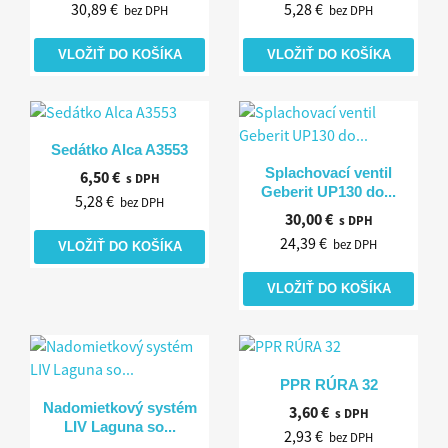
30,89 €
5,28 €
bez DPH
bez DPH
VLOŽIŤ DO KOŠÍKA
VLOŽIŤ DO KOŠÍKA
Rýchly náhľad

Sedátko Alca A3553
Rýchly náhľad

Splachovací ventil
6,50 €
s DPH
Geberit UP130 do...
5,28 €
bez DPH
30,00 €
s DPH
24,39 €
bez DPH
VLOŽIŤ DO KOŠÍKA
VLOŽIŤ DO KOŠÍKA
Rýchly náhľad

PPR RÚRA 32
Rýchly náhľad

Nadomietkový systém
3,60 €
s DPH
LIV Laguna so...
2,93 €
bez DPH