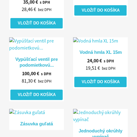
35,00 €
s DPH
28,46 €
bez DPH
VLOŽIŤ DO KOŠÍKA
VLOŽIŤ DO KOŠÍKA
Rýchly náhľad

Vodná hmla XL 15m
Rýchly náhľad

Vypúšťací ventil pre
24,00 €
s DPH
podomietkovú...
19,51 €
bez DPH
100,00 €
s DPH
81,30 €
bez DPH
VLOŽIŤ DO KOŠÍKA
VLOŽIŤ DO KOŠÍKA
Rýchly náhľad

Zásuvka guľatá
Rýchly náhľad

Jednoduchý okrúhly
vypínač