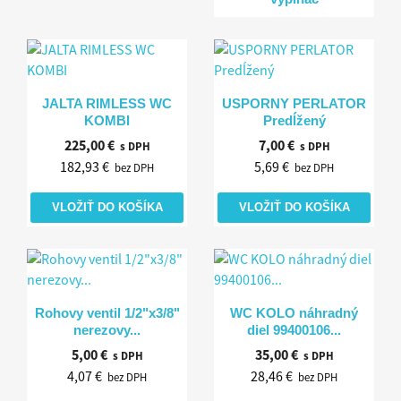
Rýchly náhľad
Rýchly náhľad


JALTA RIMLESS WC
USPORNY PERLATOR
KOMBI
Predĺžený
225,00 €
7,00 €
s DPH
s DPH
182,93 €
5,69 €
bez DPH
bez DPH
VLOŽIŤ DO KOŠÍKA
VLOŽIŤ DO KOŠÍKA
Rýchly náhľad
Rýchly náhľad


Rohovy ventil 1/2"x3/8"
WC KOLO náhradný
nerezovy...
diel 99400106...
5,00 €
35,00 €
s DPH
s DPH
4,07 €
28,46 €
bez DPH
bez DPH