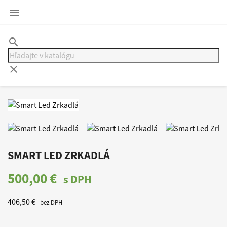

search
clear
SMART LED ZRKADLÁ
500,00 €
s DPH
406,50 €
bez DPH