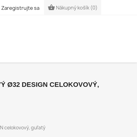


Nákupný košík
(0)
Zaregistrujte sa
Ý Ø32 DESIGN CELOKOVOVÝ,
N celokovový, guľatý