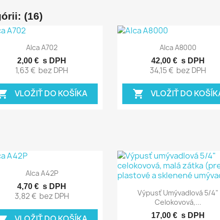
rii: (16)
Rýchly náhľad
Rýchly náhľad


Alca A702
Alca A8000
2,00 €
s DPH
42,00 €
s DPH
1,63 €
bez DPH
34,15 €
bez DPH
VLOŽIŤ DO KOŠÍKA
VLOŽIŤ DO KOŠÍK
pping_cart
shopping_cart
Rýchly náhľad

Alca A42P
4,70 €
s DPH
Rýchly náhľad

Výpusť Umývadlová 5/4"
3,82 €
bez DPH
Celokovová,...
17,00 €
s DPH
VLOŽIŤ DO KOŠÍKA
pping_cart