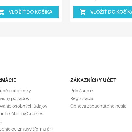
VLOŽIŤ DO KOŠÍKA
VLOŽIŤ DO KOŠÍK
pping_cart
shopping_cart
RMÁCIE
ZÁKAZNÍCKY ÚČET
dné podmienky
Prihlásenie
ačný poriadok
Registrácia
vanie osobných údajov
Obnova zabudnutého hesla
anie súborov Cookies
kt
enie od zmluvy (formulár)