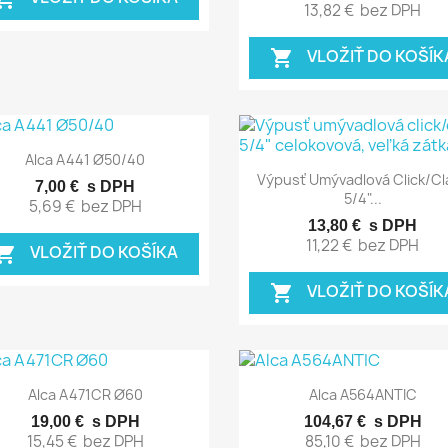
13,82 €
bez DPH
VLOŽIŤ DO KOŠÍK
shopping_cart
Rýchly náhľad

Alca A441 Ø50/40
Rýchly náhľad

Výpusť Umývadlová Click/cl
7,00 €
s DPH
5/4"...
5,69 €
bez DPH
13,80 €
s DPH
11,22 €
bez DPH
VLOŽIŤ DO KOŠÍKA
pping_cart
VLOŽIŤ DO KOŠÍK
shopping_cart
Rýchly náhľad
Rýchly náhľad


Alca A471CR Ø60
Alca A564ANTIC
19,00 €
s DPH
104,67 €
s DPH
15,45 €
bez DPH
85,10 €
bez DPH