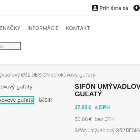

Prihláste sa
ZNAČKY
INFORMÁCIE
KONTAKT
ývadlový Ø32 DESIGN celokovový, guľatý
SIFÓN UMÝVADLOV
GUĽATÝ
37,00 €
s DPH
30,08 €
bez DPH
Sifón umývadlový Ø32 DESIG