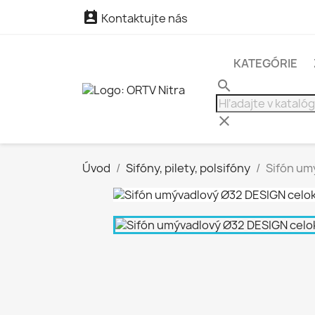

Kontaktujte nás
KATEGÓRIE
search
clear
Úvod
Sifóny, pilety, polsifóny
Sifón um