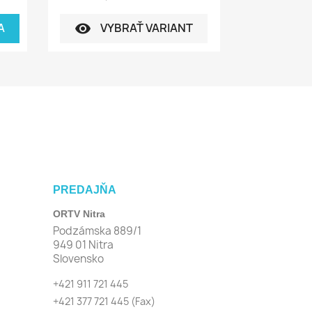
A
VYBRAŤ VARIANT
visibility
PREDAJŇA
ORTV Nitra
Podzámska 889/1
949 01 Nitra
Slovensko
+421 911 721 445
+421 377 721 445
(Fax)