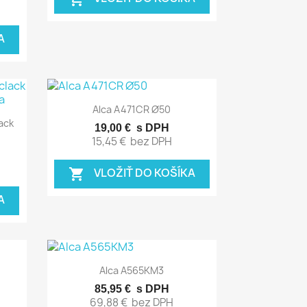
A
Rýchly náhľad

Alca A471CR Ø50
ack
19,00 €
s DPH
15,45 €
bez DPH
VLOŽIŤ DO KOŠÍKA
shopping_cart
A
Rýchly náhľad

Alca A565KM3
85,95 €
s DPH
69,88 €
bez DPH