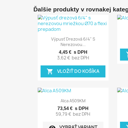
Ďalšie produkty v rovnakej kategó
Rýchly náhľad

Výpusť Drezová 6/4" S
Nerezovou...
4,45 €
s DPH
sho
3,62 €
bez DPH
VLOŽIŤ DO KOŠÍKA
shopping_cart
Rýchly náhľad

Alca A509KM
73,54 €
s DPH
59,79 €
bez DPH
VYBRAŤ VARIANT
visibility
sho