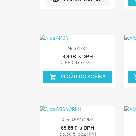
Rýchly náhľad

Alca APS4
3,30 €
s DPH
2,68 €
bez DPH
VLOŽIŤ DO KOŠÍKA
shopping_cart
sho
Rýchly náhľad

Alca A564CRM1
65,66 €
s DPH
53,38 €
bez DPH