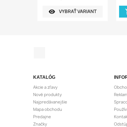
VYBRAŤ VARIANT
visibility
sho
Facebook
KATALÓG
INFO
Akcie a zľavy
Obcho
Nové produkty
Reklam
Najpredávanejšie
Spraco
Mapa obchodu
Použív
Predajne
Konta
Značky
Odstúp