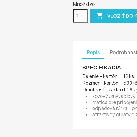
Množstvo

VLOŽIŤ DO 
Popis
Podrobnost
ŠPECIFIKÁCIA
Balenie – kartón
12 ks
Rozmer – kartón
590×
Hmotnosť – kartón
10,8 k
kovový umývadlový 
matica pre pripojen
odpadová rúrka – p
atraktívny guľatý di