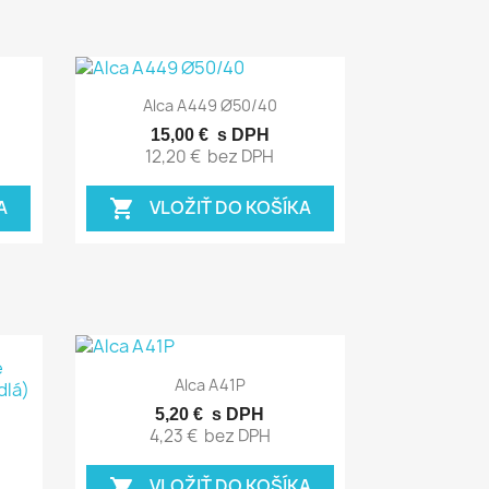
Rýchly náhľad

Alca A449 Ø50/40
15,00 €
s DPH
12,20 €
bez DPH
A
VLOŽIŤ DO KOŠÍKA
shopping_cart
Rýchly náhľad

Alca A41P
5,20 €
s DPH
4,23 €
bez DPH
VLOŽIŤ DO KOŠÍKA
shopping_cart