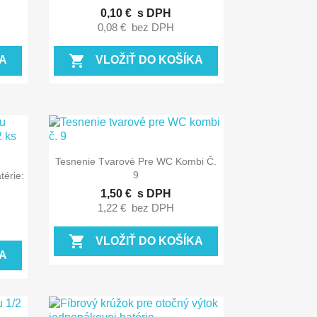
0,10 €
s DPH
0,08 €
bez DPH
shopping_cart
A
VLOŽIŤ DO KOŠÍKA

Rýchly náhľad
Tesnenie Tvarové Pre WC Kombi Č.
9
érie:
1,50 €
s DPH
1,22 €
bez DPH
shopping_cart
VLOŽIŤ DO KOŠÍKA
A