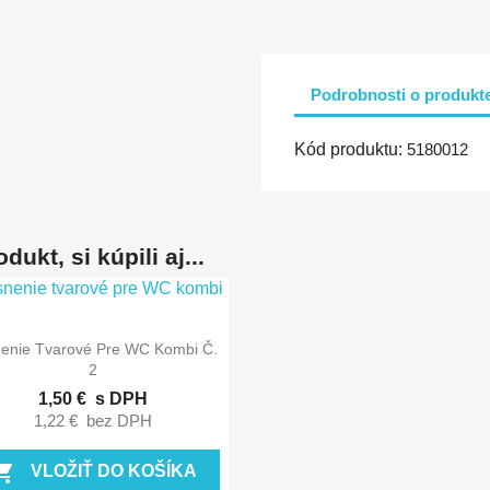
Podrobnosti o produkt
Kód produktu:
5180012
dukt, si kúpili aj...

Rýchly náhľad
enie Tvarové Pre WC Kombi Č.
2
1,50 €
s DPH
1,22 €
bez DPH
ing_cart
VLOŽIŤ DO KOŠÍKA