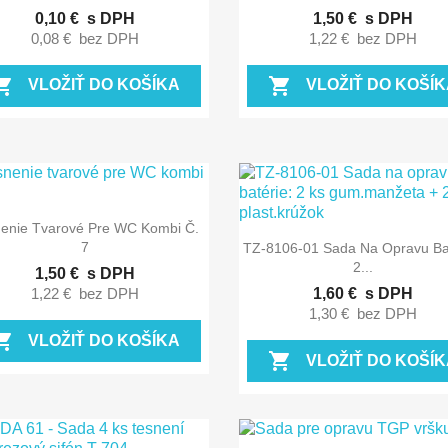
0,10 €
s DPH
1,50 €
s DPH
0,08 €
bez DPH
1,22 €
bez DPH
ing_cart
shopping_cart
VLOŽIŤ DO KOŠÍKA
VLOŽIŤ DO KOŠÍK

Rýchly náhľad
enie Tvarové Pre WC Kombi Č.

Rýchly náhľad
7
TZ-8106-01 Sada Na Opravu Bat
2...
1,50 €
s DPH
1,22 €
bez DPH
1,60 €
s DPH
1,30 €
bez DPH
ing_cart
VLOŽIŤ DO KOŠÍKA
shopping_cart
VLOŽIŤ DO KOŠÍK