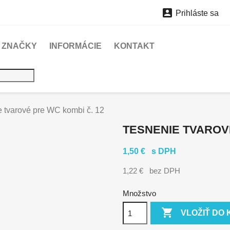

Prihláste sa
ZNAČKY
INFORMÁCIE
KONTAKT
 tvarové pre WC kombi č. 12
TESNENIE TVAROVÉ
1,50 €
s DPH
1,22 €
bez DPH
Množstvo

VLOŽIŤ DO 