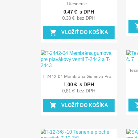
Utesnenie...
0,47 €
s DPH
0,38 €
bez DPH
shopp
shopping_cart
VLOŽIŤ DO KOŠÍKA
Tesn

Rýchly náhľad
T-2442-04 Membrána Gumová Pre...
1,00 €
s DPH
0,81 €
bez DPH
shopp
shopping_cart
VLOŽIŤ DO KOŠÍKA