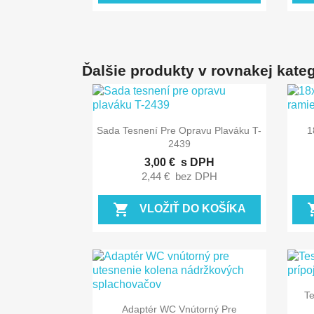
Ďalšie produkty v rovnakej kategó

Rýchly náhľad
Sada Tesnení Pre Opravu Plaváku T-
1
2439
3,00 €
s DPH
2,44 €
bez DPH
shopping_cart
shopp
VLOŽIŤ DO KOŠÍKA
T

Rýchly náhľad
Adaptér WC Vnútorný Pre