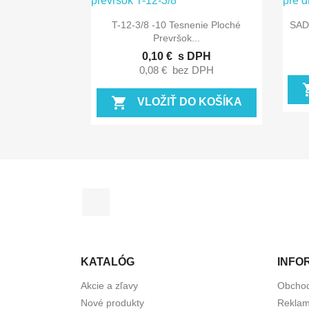

Rýchly náhľad
T-12-3/8 -10 Tesnenie Ploché
SADA
Prevršok...
0,10 €
s DPH
0,08 €
bez DPH
shopp
shopping_cart
VLOŽIŤ DO KOŠÍKA
Facebook
KATALÓG
INFO
Akcie a zľavy
Obcho
Nové produkty
Reklam