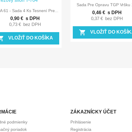

Rýchly náhľad
Sada Pre Opravu TGP Vršku 

Rýchly náhľad
 61 - Sada 4 Ks Tesnení Pre...
0,46 €
s DPH
0,90 €
s DPH
0,37 €
bez DPH
0,73 €
bez DPH
shopping_cart
VLOŽIŤ DO KOŠÍK
ing_cart
VLOŽIŤ DO KOŠÍKA
RMÁCIE
ZÁKAZNÍCKY ÚČET
dné podmienky
Prihlásenie
ačný poriadok
Registrácia