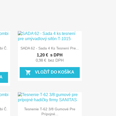

Rýchly náhľad
bi Č.
SADA 62 - Sada 4 Ks Tesnení Pre...
1,20 €
s DPH
0,98 €
bez DPH
shopping_cart
VLOŽIŤ DO KOŠÍKA
A

Rýchly náhľad
bi Č.
Tesnenie T-62 3/8 Gumové Pre
Prípojné...