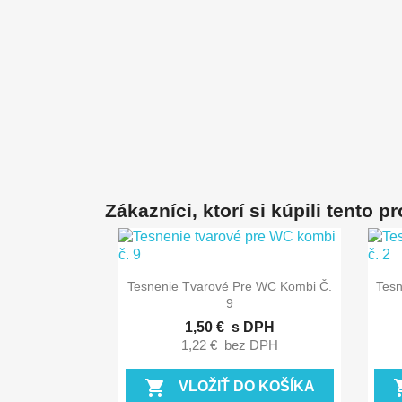
Zákazníci, ktorí si kúpili tento pro

Rýchly náhľad
Tesnenie Tvarové Pre WC Kombi Č.
Tesn
9
1,50 €
s DPH
1,22 €
bez DPH
shopping_cart
shopp
VLOŽIŤ DO KOŠÍKA