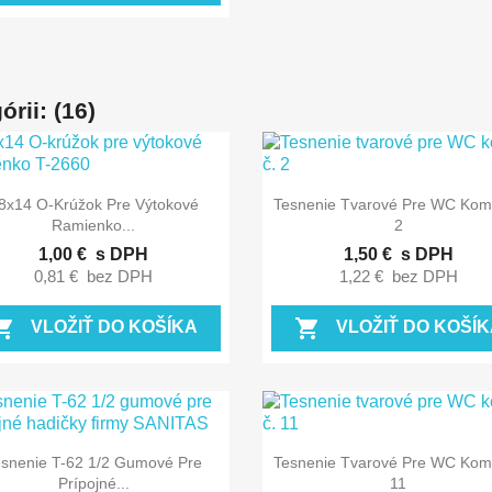
rii: (16)


Rýchly náhľad
Rýchly náhľad
8x14 O-Krúžok Pre Výtokové
Tesnenie Tvarové Pre WC Kom
Ramienko...
2
1,00 €
s DPH
1,50 €
s DPH
0,81 €
bez DPH
1,22 €
bez DPH
ing_cart
shopping_cart
VLOŽIŤ DO KOŠÍKA
VLOŽIŤ DO KOŠÍK


Rýchly náhľad
Rýchly náhľad
esnenie T-62 1/2 Gumové Pre
Tesnenie Tvarové Pre WC Kom
Prípojné...
11