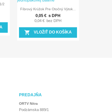
1/2

Rýchly náhľad
Fíbrový Krúžok Pre Otočný Výtok...
0,05 €
s DPH
0,04 €
bez DPH
A
shopping_cart
VLOŽIŤ DO KOŠÍKA
PREDAJŇA
ORTV Nitra
Podzámska 889/1