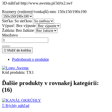
3D-náhľad http://www.awenta.pl/3d/tx2.swf
Rozmery (vnútorný/vonkajší) mm: 150x150/190x190
Sieťka: So sieťkou
Výpusť: Bez výpuste
Žalúzia: Bez žalúzie
Množstvo

Vložiť do košíka
Podrobnosti o produkte
Kód produktu:
TX1
Ďalšie produkty v rovnakej kategórii:
(16)

Rýchly náhľad