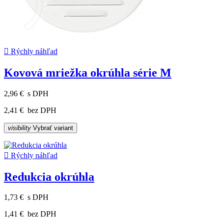

Rýchly náhľad
Kovová mriežka okrúhla série M
2,96 €
s DPH
2,41 €
bez DPH
visibility
Vybrať variant

Rýchly náhľad
Redukcia okrúhla
1,73 €
s DPH
1,41 €
bez DPH