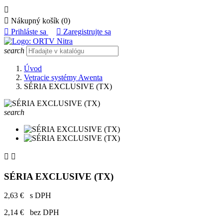


Nákupný košík
(0)

Prihláste sa

Zaregistrujte sa
search
Úvod
Vetracie systémy Awenta
SÉRIA EXCLUSIVE (TX)
search


SÉRIA EXCLUSIVE (TX)
2,63 €
s DPH
2,14 €
bez DPH