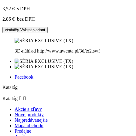
3,52 €
s DPH
2,86 €
bez DPH
visibility
Vybrať variant
3D-náhľad http://www.awenta.pl/3d/tx2.swf
Facebook
Katalóg
Katalóg


Akcie a zľavy
Nové produkty
Najpredávanejšie
Mapa obchodu
Predajne