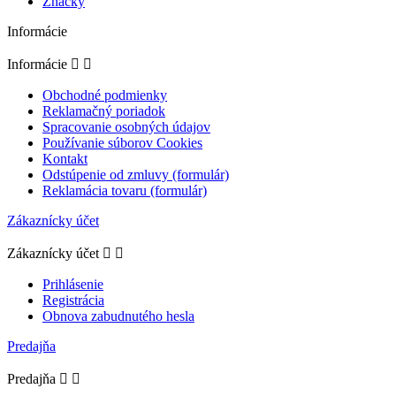
Značky
Informácie
Informácie


Obchodné podmienky
Reklamačný poriadok
Spracovanie osobných údajov
Používanie súborov Cookies
Kontakt
Odstúpenie od zmluvy (formulár)
Reklamácia tovaru (formulár)
Zákaznícky účet
Zákaznícky účet


Prihlásenie
Registrácia
Obnova zabudnutého hesla
Predajňa
Predajňa

