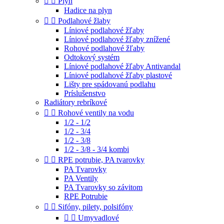


Plyn
Hadice na plyn


Podlahové žlaby
Líniové podlahové žľaby
Líniové podlahové žľaby znížené
Rohové podlahové žľaby
Odtokový systém
Líniové podlahové žľaby Antivandal
Líniové podlahové žľaby plastové
Lišty pre spádovanú podlahu
Príslušenstvo
Radiátory rebríkové


Rohové ventily na vodu
1/2 - 1/2
1/2 - 3/4
1/2 - 3/8
1/2 - 3/8 - 3/4 kombi


RPE potrubie, PA tvarovky
PA Tvarovky
PA Ventily
PA Tvarovky so závitom
RPE Potrubie


Sifóny, pilety, polsifóny


Umyvadlové