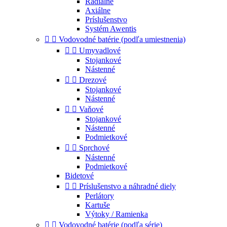
Radiálne
Axiálne
Príslušenstvo
Systém Awentis


Vodovodné batérie (podľa umiestnenia)


Umyvadlové
Stojankové
Nástenné


Drezové
Stojankové
Nástenné


Vaňové
Stojankové
Nástenné
Podmietkové


Sprchové
Nástenné
Podmietkové
Bidetové


Príslušenstvo a náhradné diely
Perlátory
Kartuše
Výtoky / Ramienka


Vodovodné batérie (podľa série)