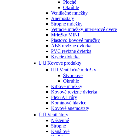
Ploché
Okrúhle
Ventilačné mriežky
Anemostaty
Stropné mriežky
Vetracie mriežky-interierové dvere
Mriežky MINI
Plastovo-kovové mriežky
ABS revízne dvierka
PVC revízne dvierka
Krycie dvierka


Kovové produkty


Ventilačné mriežky
Štvorcové
Okrúhle
Krbové mriežky
Kovové revízne dvierka
Flexi AL rúry
Komínové hlavice
Kovové anemostaty


Ventilátory
Nástenné
Stropné
Kanálové