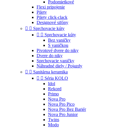
Podomietkové
Flexi pripojenie
Pilety
Pilety click-clack
Designové sifóny


Sprchovacie kúty


Sprchovacie kúty
Bez vaničky
S vaničkou
Pivotové dvere do niky
Dvere do niky
Sprchovacie vaničky
Náhradné diely / Pojazdy


Sanitárna keramika


Séria KOLO
Idol
Rekord
Primo
Nova Pro
Nova Pro Pico
Nova Pro Bez Bariér
Nova Pro Junior
Twins
Modo