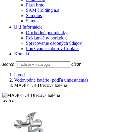
Plast brno
SAM Holding a.s
Samplus
Samtek


Informácie
Obchodné podmienky
Reklamačný poriadok
Spracovanie osobných údajov
Používanie súborov Cookies
Kontakt
search
clear
Úvod
Vodovodné batérie (podľa umiestnenia)
MA.4011.B.Drezová batéria
search