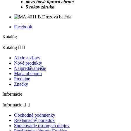
povrchová úprava chróm
5 rokov záruka
Facebook
Katalóg
Katalóg


Akcie a zľavy
Nové produkty
Najpredávanejšie
Mapa obchodu
Predajne
Značky
Informácie
Informácie


Obchodné podmienky
Reklamačný poriadok
Spracovanie osobných údajov
Používanie súborov Cookies