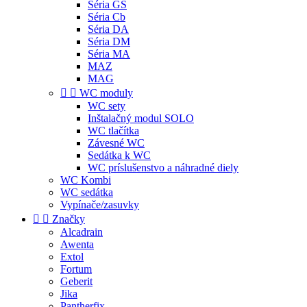
Séria GS
Séria Cb
Séria DA
Séria DM
Séria MA
MAZ
MAG


WC moduly
WC sety
Inštalačný modul SOLO
WC tlačítka
Závesné WC
Sedátka k WC
WC príslušenstvo a náhradné diely
WC Kombi
WC sedátka
Vypínače/zasuvky


Značky
Alcadrain
Awenta
Extol
Fortum
Geberit
Jika
Pantherfix