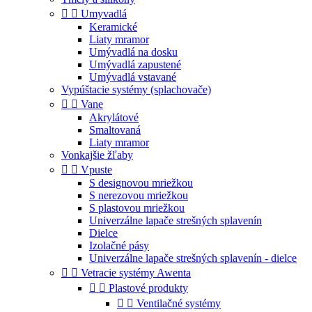


Umyvadlá
Keramické
Liaty mramor
Umývadlá na dosku
Umývadlá zapustené
Umývadlá vstavané
Vypúštacie systémy (splachovače)


Vane
Akrylátové
Smaltovaná
Liaty mramor
Vonkajšie žľaby


Vpuste
S designovou mriežkou
S nerezovou mriežkou
S plastovou mriežkou
Univerzálne lapače strešných splavenín
Dielce
Izolačné pásy
Univerzálne lapače strešných splavenín - dielce


Vetracie systémy Awenta


Plastové produkty


Ventilačné systémy