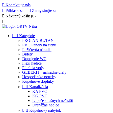

Kontaktujte nás

Prihláste sa

Zaregistrujte sa

Nákupný košík
(0)



Kategórie
PROPAN-BUTAN
PVC Panely na stenu
Požičovňa náradia
Bidety
Dopojenie WC
Flexi hadice
Filtrácia vody
GEBERIT - náhradné diely
Hospodárske potreby
Kúpelňove doplnky


Kanalizácia
KA PVC
KG PVC
Lapače strešných nečistôt
Drenážne hadice


Kúpelňový nábytok