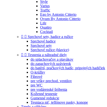
Style
Varius
Traffic
Ego by Antonio Citterio
Ovum By Antonio Citterio
Life
Quattro
Cocktail


Sprchové sety, hadice a ružice
Sprchové hadice
Sprchové sety
Sprchové ružice (hlavice)


Tesnenia a náhradné diely
do splachovačov a plavákov
do zapachových uzávierok
do batérií, pračkových hadíc, pripojných hadičiek
O-krúžky
Fibrové
pre vršky prechod. ventilov
pre WC
pre vodárenské šróbenia
Koženné tesnenie
Gumenné redukcie
Tesniaca niť, teflónove pasky, konope
Tmely a silikóny