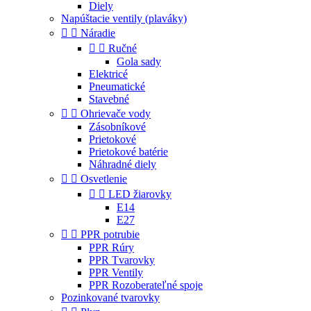
Diely
Napúštacie ventily (plaváky)


Náradie


Ručné
Gola sady
Elektricé
Pneumatické
Stavebné


Ohrievače vody
Zásobníkové
Prietokové
Prietokové batérie
Náhradné diely


Osvetlenie


LED žiarovky
E14
E27


PPR potrubie
PPR Rúry
PPR Tvarovky
PPR Ventily
PPR Rozoberateľné spoje
Pozinkované tvarovky