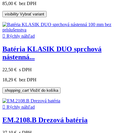
85,00 €
bez DPH
visibility
Vybrať variant

Rýchly náhľad
Batéria KLASIK DUO sprchová
nástenná...
22,50 €
s DPH
18,29 €
bez DPH
shopping_cart
Vložiť do košíka

Rýchly náhľad
EM.2108.B Drezová batéria
37,10 €
s DPH