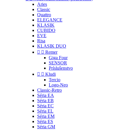
Aries
Classic
Quattro
ELEGANCE
KLASIK
CUBIDO
EVE
Risa
KLASIK DUO


Remer
Giga Four
SENSOR
Príslušenstvo


Kludi
Tercio
Logo-Neo
Classic-Retro
Séria EA
Séria EB
Séria EC
Séria EL
Séria EM
Séria ES
Séria GM