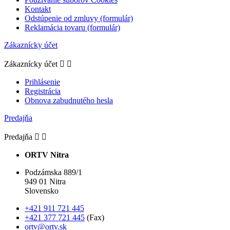
Kontakt
Odstúpenie od zmluvy (formulár)
Reklamácia tovaru (formulár)
Zákaznícky účet
Zákaznícky účet


Prihlásenie
Registrácia
Obnova zabudnutého hesla
Predajňa
Predajňa


ORTV Nitra
Podzámska 889/1
949 01 Nitra
Slovensko
+421 911 721 445
+421 377 721 445
(Fax)
ortv@ortv.sk