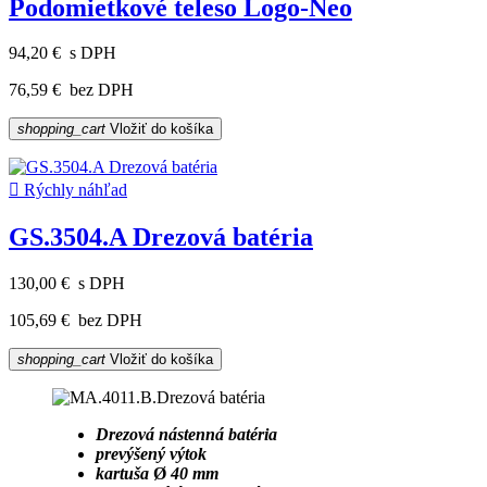
Podomietkové teleso Logo-Neo
94,20 €
s DPH
76,59 €
bez DPH
shopping_cart
Vložiť do košíka

Rýchly náhľad
GS.3504.A Drezová batéria
130,00 €
s DPH
105,69 €
bez DPH
shopping_cart
Vložiť do košíka
Drezová nástenná batéria
prevýšený výtok
kartuša
Ø
40 mm