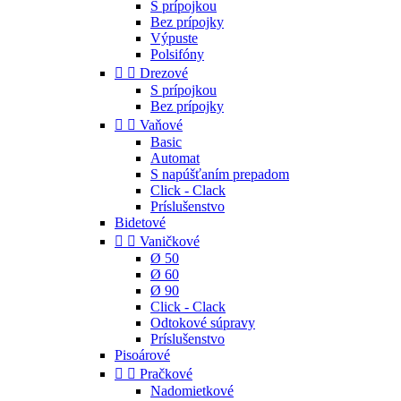
S prípojkou
Bez prípojky
Výpuste
Polsifóny


Drezové
S prípojkou
Bez prípojky


Vaňové
Basic
Automat
S napúšťaním prepadom
Click - Clack
Príslušenstvo
Bidetové


Vaničkové
Ø 50
Ø 60
Ø 90
Click - Clack
Odtokové súpravy
Príslušenstvo
Pisoárové


Pračkové
Nadomietkové