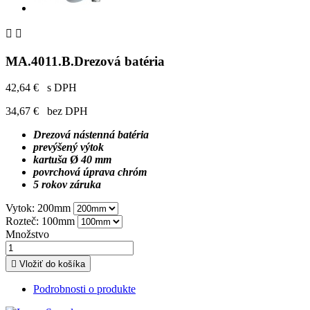


MA.4011.B.Drezová batéria
42,64 €
s DPH
34,67 €
bez DPH
Drezová nástenná batéria
prevýšený výtok
kartuša
Ø
40 mm
povrchová úprava chróm
5 rokov záruka
Vytok: 200mm
Rozteč: 100mm
Množstvo

Vložiť do košíka
Podrobnosti o produkte