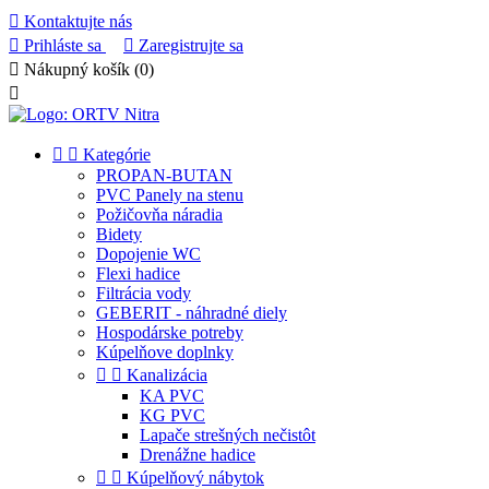

Kontaktujte nás

Prihláste sa

Zaregistrujte sa

Nákupný košík
(0)



Kategórie
PROPAN-BUTAN
PVC Panely na stenu
Požičovňa náradia
Bidety
Dopojenie WC
Flexi hadice
Filtrácia vody
GEBERIT - náhradné diely
Hospodárske potreby
Kúpelňove doplnky


Kanalizácia
KA PVC
KG PVC
Lapače strešných nečistôt
Drenážne hadice


Kúpelňový nábytok