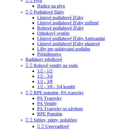


Plyn
Hadice na plyn


Podlahové žlaby
Líniové podlahové žľaby
Líniové podlahové žľaby znížené
Rohové podlahové žľaby
Odtokový systém
Líniové podlahové žľaby Antivandal
Líniové podlahové žľaby plastové
Lišty pre spádovanú podlahu
Príslušenstvo
Radiátory rebríkové


Rohové ventily na vodu
1/2 - 1/2
1/2 - 3/4
1/2 - 3/8
1/2 - 3/8 - 3/4 kombi


RPE potrubie, PA tvarovky
PA Tvarovky
PA Ventily
PA Tvarovky so závitom
RPE Potrubie


Sifóny, pilety, polsifóny


Umyvadlové