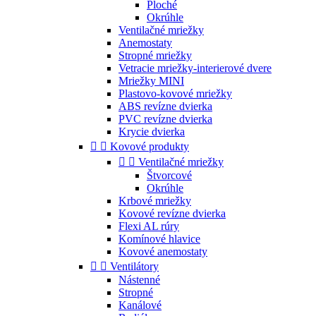
Ploché
Okrúhle
Ventilačné mriežky
Anemostaty
Stropné mriežky
Vetracie mriežky-interierové dvere
Mriežky MINI
Plastovo-kovové mriežky
ABS revízne dvierka
PVC revízne dvierka
Krycie dvierka


Kovové produkty


Ventilačné mriežky
Štvorcové
Okrúhle
Krbové mriežky
Kovové revízne dvierka
Flexi AL rúry
Komínové hlavice
Kovové anemostaty


Ventilátory
Nástenné
Stropné
Kanálové