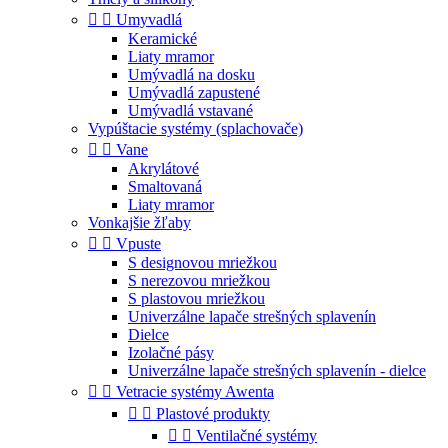


Umyvadlá
Keramické
Liaty mramor
Umývadlá na dosku
Umývadlá zapustené
Umývadlá vstavané
Vypúštacie systémy (splachovače)


Vane
Akrylátové
Smaltovaná
Liaty mramor
Vonkajšie žľaby


Vpuste
S designovou mriežkou
S nerezovou mriežkou
S plastovou mriežkou
Univerzálne lapače strešných splavenín
Dielce
Izolačné pásy
Univerzálne lapače strešných splavenín - dielce


Vetracie systémy Awenta


Plastové produkty


Ventilačné systémy