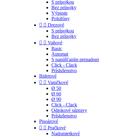
S prípojkou
Bez prípojky
Výpuste
Polsifóny


Drezové
S prípojkou
Bez prípojky


Vaňové
Basic
Automat
S napúšťaním prepadom
Click - Clack
Príslušenstvo
Bidetové


Vaničkové
Ø 50
Ø 60
Ø 90
Click - Clack
Odtokové súpravy
Príslušenstvo
Pisoárové


Pračkové
Nadomietkové