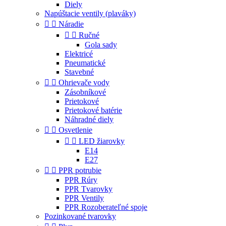
Diely
Napúštacie ventily (plaváky)


Náradie


Ručné
Gola sady
Elektricé
Pneumatické
Stavebné


Ohrievače vody
Zásobníkové
Prietokové
Prietokové batérie
Náhradné diely


Osvetlenie


LED žiarovky
E14
E27


PPR potrubie
PPR Rúry
PPR Tvarovky
PPR Ventily
PPR Rozoberateľné spoje
Pozinkované tvarovky