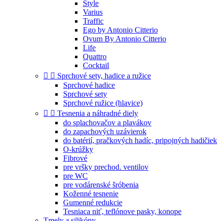
Style
Varius
Traffic
Ego by Antonio Citterio
Ovum By Antonio Citterio
Life
Quattro
Cocktail


Sprchové sety, hadice a ružice
Sprchové hadice
Sprchové sety
Sprchové ružice (hlavice)


Tesnenia a náhradné diely
do splachovačov a plavákov
do zapachových uzávierok
do batérií, pračkových hadíc, pripojných hadičiek
O-krúžky
Fibrové
pre vršky prechod. ventilov
pre WC
pre vodárenské šróbenia
Koženné tesnenie
Gumenné redukcie
Tesniaca niť, teflónove pasky, konope
Tmely a silikóny