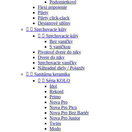
Podomietkové
Flexi pripojenie
Pilety
Pilety click-clack
Designové sifóny


Sprchovacie kúty


Sprchovacie kúty
Bez vaničky
S vaničkou
Pivotové dvere do niky
Dvere do niky
Sprchovacie vaničky
Náhradné diely / Pojazdy


Sanitárna keramika


Séria KOLO
Idol
Rekord
Primo
Nova Pro
Nova Pro Pico
Nova Pro Bez Bariér
Nova Pro Junior
Twins
Modo