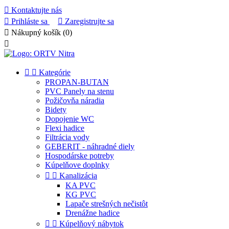

Kontaktujte nás

Prihláste sa

Zaregistrujte sa

Nákupný košík
(0)



Kategórie
PROPAN-BUTAN
PVC Panely na stenu
Požičovňa náradia
Bidety
Dopojenie WC
Flexi hadice
Filtrácia vody
GEBERIT - náhradné diely
Hospodárske potreby
Kúpelňove doplnky


Kanalizácia
KA PVC
KG PVC
Lapače strešných nečistôt
Drenážne hadice


Kúpelňový nábytok