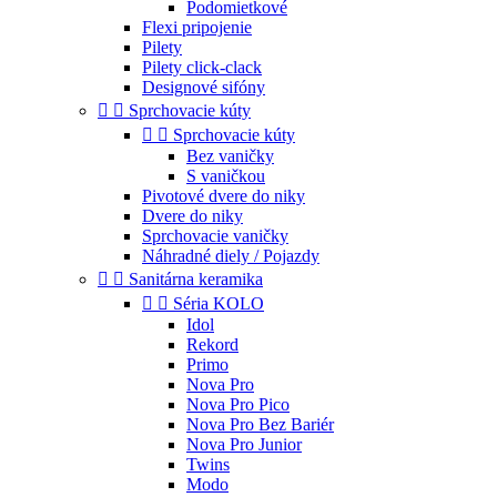
Podomietkové
Flexi pripojenie
Pilety
Pilety click-clack
Designové sifóny


Sprchovacie kúty


Sprchovacie kúty
Bez vaničky
S vaničkou
Pivotové dvere do niky
Dvere do niky
Sprchovacie vaničky
Náhradné diely / Pojazdy


Sanitárna keramika


Séria KOLO
Idol
Rekord
Primo
Nova Pro
Nova Pro Pico
Nova Pro Bez Bariér
Nova Pro Junior
Twins
Modo