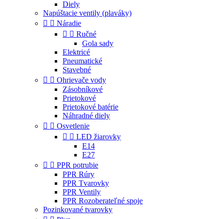
Diely
Napúštacie ventily (plaváky)


Náradie


Ručné
Gola sady
Elektricé
Pneumatické
Stavebné


Ohrievače vody
Zásobníkové
Prietokové
Prietokové batérie
Náhradné diely


Osvetlenie


LED žiarovky
E14
E27


PPR potrubie
PPR Rúry
PPR Tvarovky
PPR Ventily
PPR Rozoberateľné spoje
Pozinkované tvarovky