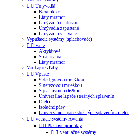


Umyvadlá
Keramické
Liaty mramor
Umývadlá na dosku
Umývadlá zapustené
Umývadlá vstavané
Vypúštacie systémy (splachovače)


Vane
Akrylátové
Smaltovaná
Liaty mramor
Vonkajšie žľaby


Vpuste
S designovou mriežkou
S nerezovou mriežkou
S plastovou mriežkou
Univerzálne lapače strešných splavenín
Dielce
Izolačné pásy
Univerzálne lapače strešných splavenín - dielce


Vetracie systémy Awenta


Plastové produkty


Ventilačné systémy