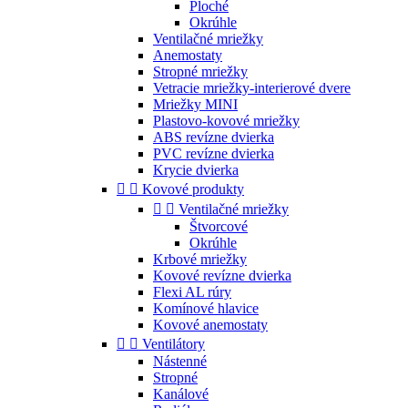
Ploché
Okrúhle
Ventilačné mriežky
Anemostaty
Stropné mriežky
Vetracie mriežky-interierové dvere
Mriežky MINI
Plastovo-kovové mriežky
ABS revízne dvierka
PVC revízne dvierka
Krycie dvierka


Kovové produkty


Ventilačné mriežky
Štvorcové
Okrúhle
Krbové mriežky
Kovové revízne dvierka
Flexi AL rúry
Komínové hlavice
Kovové anemostaty


Ventilátory
Nástenné
Stropné
Kanálové