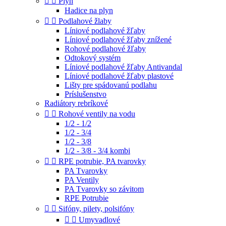


Plyn
Hadice na plyn


Podlahové žlaby
Líniové podlahové žľaby
Líniové podlahové žľaby znížené
Rohové podlahové žľaby
Odtokový systém
Líniové podlahové žľaby Antivandal
Líniové podlahové žľaby plastové
Lišty pre spádovanú podlahu
Príslušenstvo
Radiátory rebríkové


Rohové ventily na vodu
1/2 - 1/2
1/2 - 3/4
1/2 - 3/8
1/2 - 3/8 - 3/4 kombi


RPE potrubie, PA tvarovky
PA Tvarovky
PA Ventily
PA Tvarovky so závitom
RPE Potrubie


Sifóny, pilety, polsifóny


Umyvadlové