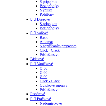
S prípojkou
Bez prípojky
Výpuste
Polsifóny


Drezové
S prípojkou
Bez prípojky


Vaňové
Basic
Automat
S napúšťaním prepadom
Click - Clack
Príslušenstvo
Bidetové


Vaničkové
Ø 50
Ø 60
Ø 90
Click - Clack
Odtokové súpravy
Príslušenstvo
Pisoárové


Pračkové
Nadomietkové