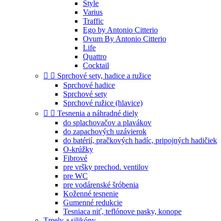
Style
Varius
Traffic
Ego by Antonio Citterio
Ovum By Antonio Citterio
Life
Quattro
Cocktail


Sprchové sety, hadice a ružice
Sprchové hadice
Sprchové sety
Sprchové ružice (hlavice)


Tesnenia a náhradné diely
do splachovačov a plavákov
do zapachových uzávierok
do batérií, pračkových hadíc, pripojných hadičiek
O-krúžky
Fibrové
pre vršky prechod. ventilov
pre WC
pre vodárenské šróbenia
Koženné tesnenie
Gumenné redukcie
Tesniaca niť, teflónove pasky, konope
Tmely a silikóny