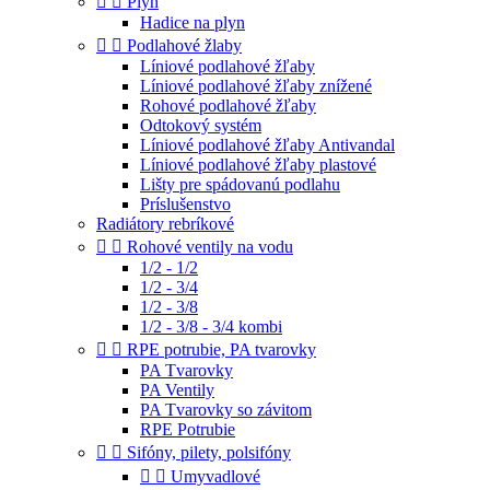


Plyn
Hadice na plyn


Podlahové žlaby
Líniové podlahové žľaby
Líniové podlahové žľaby znížené
Rohové podlahové žľaby
Odtokový systém
Líniové podlahové žľaby Antivandal
Líniové podlahové žľaby plastové
Lišty pre spádovanú podlahu
Príslušenstvo
Radiátory rebríkové


Rohové ventily na vodu
1/2 - 1/2
1/2 - 3/4
1/2 - 3/8
1/2 - 3/8 - 3/4 kombi


RPE potrubie, PA tvarovky
PA Tvarovky
PA Ventily
PA Tvarovky so závitom
RPE Potrubie


Sifóny, pilety, polsifóny


Umyvadlové