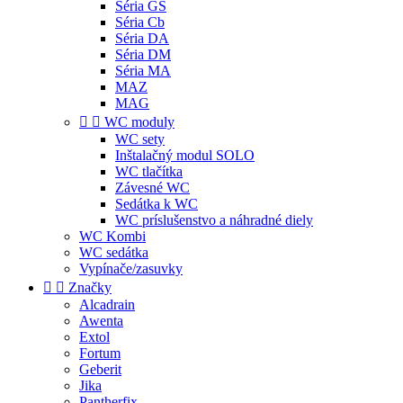
Séria GS
Séria Cb
Séria DA
Séria DM
Séria MA
MAZ
MAG


WC moduly
WC sety
Inštalačný modul SOLO
WC tlačítka
Závesné WC
Sedátka k WC
WC príslušenstvo a náhradné diely
WC Kombi
WC sedátka
Vypínače/zasuvky


Značky
Alcadrain
Awenta
Extol
Fortum
Geberit
Jika
Pantherfix