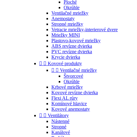
Ploché
Okrúhle
Ventilačné mriežky
Anemostaty
Stropné mriežky
Vetracie mriežky-interierové dvere
Mriežky MINI
Plastovo-kovové mriežky
ABS revízne dvierka
PVC revízne dvierka
Krycie dvierka


Kovové produkty


Ventilačné mriežky
Štvorcové
Okrúhle
Krbové mriežky
Kovové revízne dvierka
Flexi AL rúry
Komínové hlavice
Kovové anemostaty


Ventilátory
Nástenné
Stropné
Kanálové