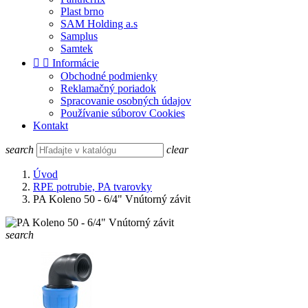
Plast brno
SAM Holding a.s
Samplus
Samtek


Informácie
Obchodné podmienky
Reklamačný poriadok
Spracovanie osobných údajov
Používanie súborov Cookies
Kontakt
search
clear
Úvod
RPE potrubie, PA tvarovky
PA Koleno 50 - 6/4" Vnútorný závit
search