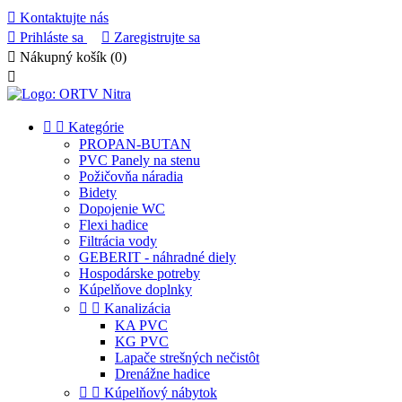

Kontaktujte nás

Prihláste sa

Zaregistrujte sa

Nákupný košík
(0)



Kategórie
PROPAN-BUTAN
PVC Panely na stenu
Požičovňa náradia
Bidety
Dopojenie WC
Flexi hadice
Filtrácia vody
GEBERIT - náhradné diely
Hospodárske potreby
Kúpelňove doplnky


Kanalizácia
KA PVC
KG PVC
Lapače strešných nečistôt
Drenážne hadice


Kúpelňový nábytok