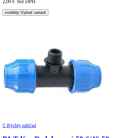
2,00 €
bez DPH
visibility
Vybrať variant

Rýchly náhľad