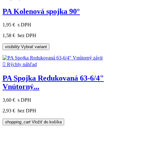
PA Kolenová spojka 90°
1,95 €
s DPH
1,58 €
bez DPH
visibility
Vybrať variant

Rýchly náhľad
PA Spojka Redukovaná 63-6/4"
Vnútorný...
3,60 €
s DPH
2,93 €
bez DPH
shopping_cart
Vložiť do košíka