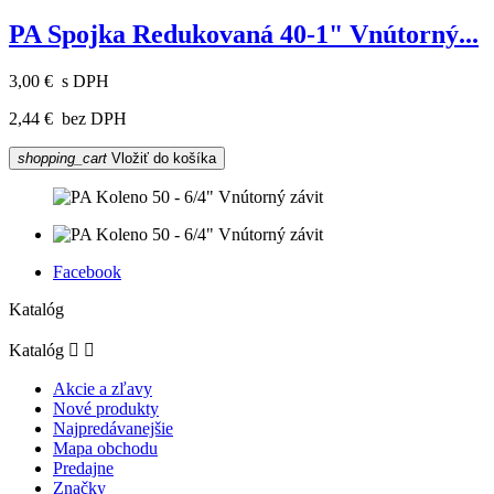
PA Spojka Redukovaná 40-1" Vnútorný...
3,00 €
s DPH
2,44 €
bez DPH
shopping_cart
Vložiť do košíka
Facebook
Katalóg
Katalóg


Akcie a zľavy
Nové produkty
Najpredávanejšie
Mapa obchodu
Predajne
Značky