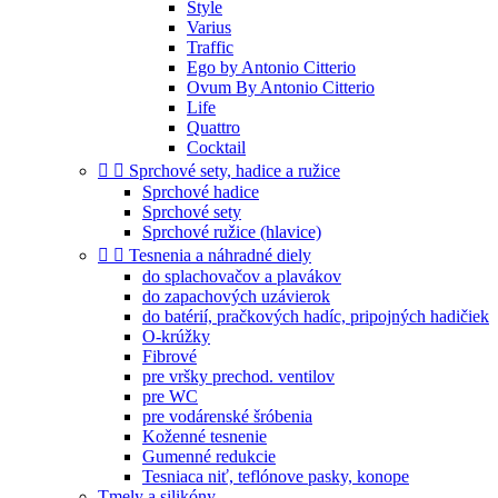
Style
Varius
Traffic
Ego by Antonio Citterio
Ovum By Antonio Citterio
Life
Quattro
Cocktail


Sprchové sety, hadice a ružice
Sprchové hadice
Sprchové sety
Sprchové ružice (hlavice)


Tesnenia a náhradné diely
do splachovačov a plavákov
do zapachových uzávierok
do batérií, pračkových hadíc, pripojných hadičiek
O-krúžky
Fibrové
pre vršky prechod. ventilov
pre WC
pre vodárenské šróbenia
Koženné tesnenie
Gumenné redukcie
Tesniaca niť, teflónove pasky, konope
Tmely a silikóny