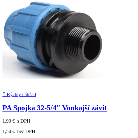

Rýchly náhľad
PA Spojka 32-5/4" Vonkajší závit
1,90 €
s DPH
1,54 €
bez DPH