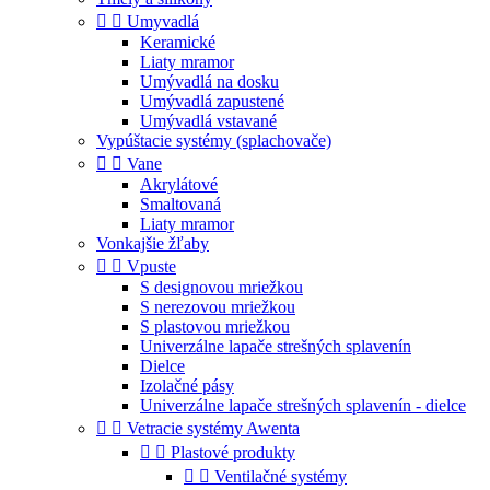


Umyvadlá
Keramické
Liaty mramor
Umývadlá na dosku
Umývadlá zapustené
Umývadlá vstavané
Vypúštacie systémy (splachovače)


Vane
Akrylátové
Smaltovaná
Liaty mramor
Vonkajšie žľaby


Vpuste
S designovou mriežkou
S nerezovou mriežkou
S plastovou mriežkou
Univerzálne lapače strešných splavenín
Dielce
Izolačné pásy
Univerzálne lapače strešných splavenín - dielce


Vetracie systémy Awenta


Plastové produkty


Ventilačné systémy