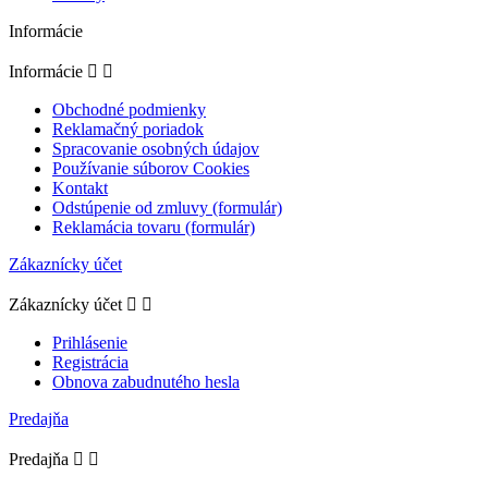
Informácie
Informácie


Obchodné podmienky
Reklamačný poriadok
Spracovanie osobných údajov
Používanie súborov Cookies
Kontakt
Odstúpenie od zmluvy (formulár)
Reklamácia tovaru (formulár)
Zákaznícky účet
Zákaznícky účet


Prihlásenie
Registrácia
Obnova zabudnutého hesla
Predajňa
Predajňa

