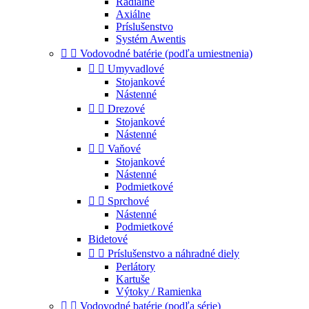
Radiálne
Axiálne
Príslušenstvo
Systém Awentis


Vodovodné batérie (podľa umiestnenia)


Umyvadlové
Stojankové
Nástenné


Drezové
Stojankové
Nástenné


Vaňové
Stojankové
Nástenné
Podmietkové


Sprchové
Nástenné
Podmietkové
Bidetové


Príslušenstvo a náhradné diely
Perlátory
Kartuše
Výtoky / Ramienka


Vodovodné batérie (podľa série)