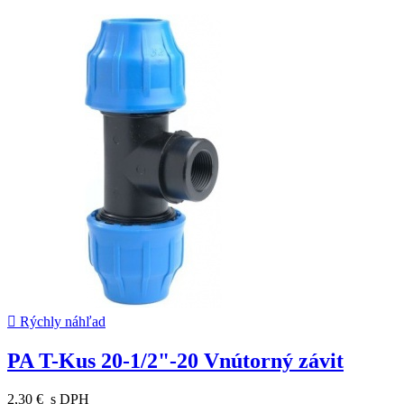

Rýchly náhľad
PA T-Kus 20-1/2"-20 Vnútorný závit
2,30 €
s DPH