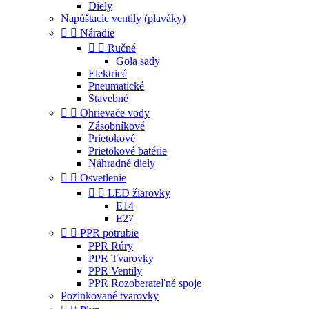
Diely
Napúštacie ventily (plaváky)


Náradie


Ručné
Gola sady
Elektricé
Pneumatické
Stavebné


Ohrievače vody
Zásobníkové
Prietokové
Prietokové batérie
Náhradné diely


Osvetlenie


LED žiarovky
E14
E27


PPR potrubie
PPR Rúry
PPR Tvarovky
PPR Ventily
PPR Rozoberateľné spoje
Pozinkované tvarovky