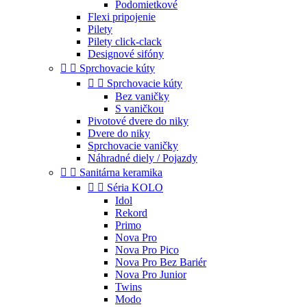
Podomietkové
Flexi pripojenie
Pilety
Pilety click-clack
Designové sifóny


Sprchovacie kúty


Sprchovacie kúty
Bez vaničky
S vaničkou
Pivotové dvere do niky
Dvere do niky
Sprchovacie vaničky
Náhradné diely / Pojazdy


Sanitárna keramika


Séria KOLO
Idol
Rekord
Primo
Nova Pro
Nova Pro Pico
Nova Pro Bez Bariér
Nova Pro Junior
Twins
Modo