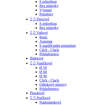
S prípojkou
Bez prípojky
Výpuste
Polsifóny


Drezové
S prípojkou
Bez prípojky


Vaňové
Basic
Automat
S napúšťaním prepadom
Click - Clack
Príslušenstvo
Bidetové


Vaničkové
Ø 50
Ø 60
Ø 90
Click - Clack
Odtokové súpravy
Príslušenstvo
Pisoárové


Pračkové
Nadomietkové