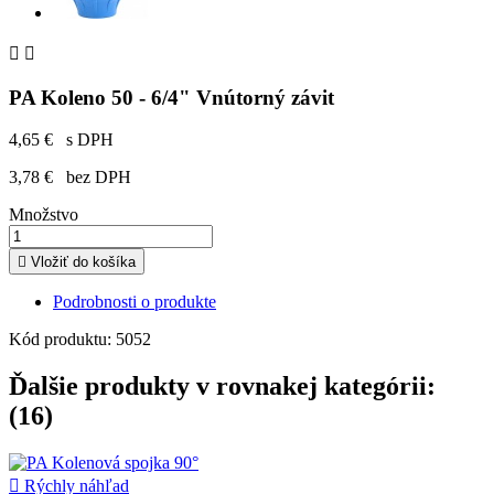


PA Koleno 50 - 6/4" Vnútorný závit
4,65 €
s DPH
3,78 €
bez DPH
Množstvo

Vložiť do košíka
Podrobnosti o produkte
Kód produktu:
5052
Ďalšie produkty v rovnakej kategórii:
(16)

Rýchly náhľad