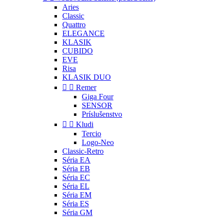
Aries
Classic
Quattro
ELEGANCE
KLASIK
CUBIDO
EVE
Risa
KLASIK DUO


Remer
Giga Four
SENSOR
Príslušenstvo


Kludi
Tercio
Logo-Neo
Classic-Retro
Séria EA
Séria EB
Séria EC
Séria EL
Séria EM
Séria ES
Séria GM